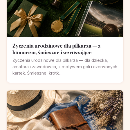
Życzenia urodzinowe dla piłkarza — z
humorem, śmieszne i wzruszające
Życzenia urodzinowe dla piłkarza — dla dziecka,
amatora i zawodowca, z motywem goli i czerwonych
kartek. Śmieszne, krótk...