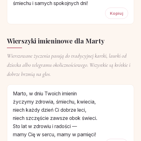
śmiechu i samych spokojnych dni!
Kopiuj
Wierszyki imieninowe dla Marty
Wierszowane życzenia pasują do tradycyjnej kartki, laurki od
dziecka albo telegramu okolicznościowego. Wszystkie są krótkie i
dobrze brzmią na głos.
Marto, w dniu Twoich imienin
życzymy zdrowia, śmiechu, kwiecia,
niech każdy dzień Ci dobrze leci,
niech szczęście zawsze obok świeci.
Sto lat w zdrowiu i radości —
mamy Cię w sercu, mamy w pamięci!