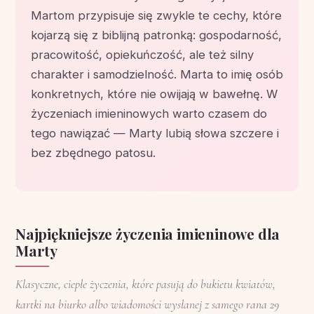
Martom przypisuje się zwykle te cechy, które
kojarzą się z biblijną patronką: gospodarność,
pracowitość, opiekuńczość, ale też silny
charakter i samodzielność. Marta to imię osób
konkretnych, które nie owijają w bawełnę. W
życzeniach imieninowych warto czasem do
tego nawiązać — Marty lubią słowa szczere i
bez zbędnego patosu.
Najpiękniejsze życzenia imieninowe dla
Marty
Klasyczne, ciepłe życzenia, które pasują do bukietu kwiatów,
kartki na biurko albo wiadomości wysłanej z samego rana 29