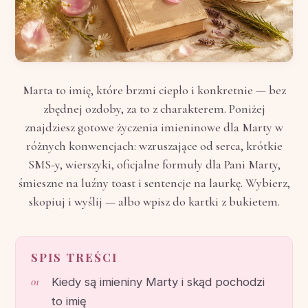
Marta to imię, które brzmi ciepło i konkretnie — bez
zbędnej ozdoby, za to z charakterem. Poniżej
znajdziesz gotowe życzenia imieninowe dla Marty w
różnych konwencjach: wzruszające od serca, krótkie
SMS-y, wierszyki, oficjalne formuły dla Pani Marty,
śmieszne na luźny toast i sentencje na laurkę. Wybierz,
skopiuj i wyślij — albo wpisz do kartki z bukietem.
SPIS TREŚCI
Kiedy są imieniny Marty i skąd pochodzi
to imię