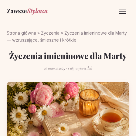
Zawsze
Stylowa
Strona główna
Strona główna
»
Życzenia
»
Życzenia imieninowe dla Marty
— wzruszające, śmieszne i krótkie
Życzenia
Życzenia imieninowe dla Marty
O portalu
18 marca 2025
· 1 183 wyświetleń
Kontakt