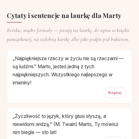
Cytaty i sentencje na laurkę dla Marty
Krótkie, mądre formuły — pasują na laurkę, do wpisu w księdze
pamiątkowej, na ozdobną kartkę albo jako podpis pod bukietem.
„Najpiękniejsze rzeczy w życiu nie są rzeczami —
są ludźmi.” Marto, jesteś jedną z tych
najpiękniejszych. Wszystkiego najlepszego w
imieniny!
Kopiuj
„Życzliwość to język, który głusi słyszą, a
niewidomi widzą.” (M. Twain) Marto, Ty mówisz
nim biegle — sto lat!