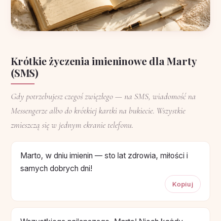
Krótkie życzenia imieninowe dla Marty
(SMS)
Gdy potrzebujesz czegoś zwięzłego — na SMS, wiadomość na
Messengerze albo do krótkiej kartki na bukiecie. Wszystkie
zmieszczą się w jednym ekranie telefonu.
Marto, w dniu imienin — sto lat zdrowia, miłości i
samych dobrych dni!
Kopiuj