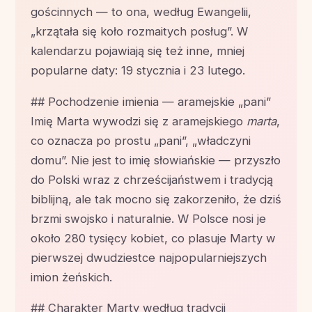
gościnnych — to ona, według Ewangelii,
„krzątała się koło rozmaitych posług”. W
kalendarzu pojawiają się też inne, mniej
popularne daty: 19 stycznia i 23 lutego.
## Pochodzenie imienia — aramejskie „pani”
Imię Marta wywodzi się z aramejskiego
marta
,
co oznacza po prostu „pani”, „władczyni
domu”. Nie jest to imię słowiańskie — przyszło
do Polski wraz z chrześcijaństwem i tradycją
biblijną, ale tak mocno się zakorzeniło, że dziś
brzmi swojsko i naturalnie. W Polsce nosi je
około 280 tysięcy kobiet, co plasuje Marty w
pierwszej dwudziestce najpopularniejszych
imion żeńskich.
## Charakter Marty według tradycji