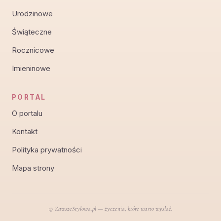
eleganckie formuły podziękowań. Krótkie SMS, post
na FB, dziękuję za pa...
Życzenia imieninowe dla Marii —
najpiękniejsze, wzruszające i z humorem dla
Marysi