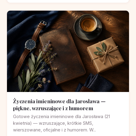
Życzenia imieninowe dla Jarosława —
piękne, wzruszające i z humorem
Gotowe życzenia imieninowe dla Jarosława (21
kwietnia) — wzruszające, krótkie SMS,
wierszowane, oficjalne i z humorem. W...