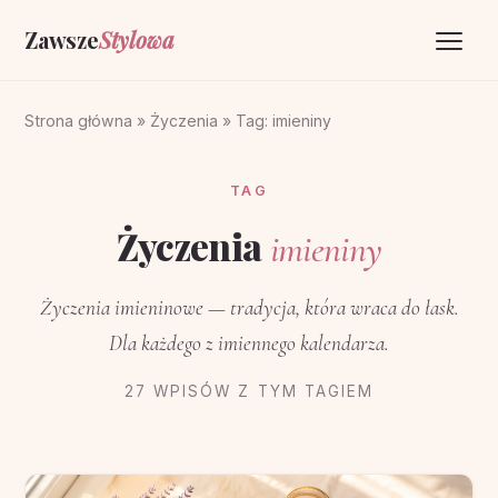
Zawsze
Stylowa
Strona główna
Strona główna
»
Życzenia
»
Tag: imieniny
Życzenia
TAG
O portalu
Życzenia
imieniny
Kontakt
Życzenia imieninowe — tradycja, która wraca do łask.
Dla każdego z imiennego kalendarza.
27 WPISÓW Z TYM TAGIEM