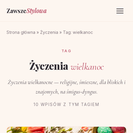
Zawsze
Stylowa
Strona główna
Strona główna
»
Życzenia
»
Tag: wielkanoc
Życzenia
TAG
O portalu
Życzenia
wielkanoc
Kontakt
Życzenia wielkanocne — religijne, śmieszne, dla bliskich i
znajomych, na śmigus-dyngus.
10 WPISÓW Z TYM TAGIEM