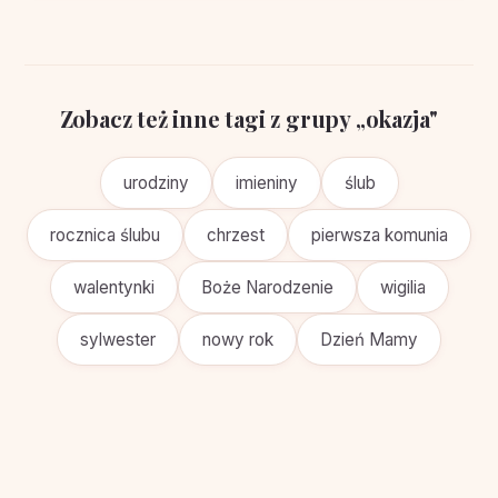
Zobacz też inne tagi z grupy „okazja"
urodziny
imieniny
ślub
rocznica ślubu
chrzest
pierwsza komunia
walentynki
Boże Narodzenie
wigilia
sylwester
nowy rok
Dzień Mamy