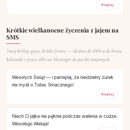
Kopiuj
Krótkie wielkanocne życzenia z jajem na
SMS
Tutaj króluje gęsta, krótka forma — idealna do SMS-a do brata,
koleżanki z pracy albo na Messenger do paczki znajomych.
Wesołych Świąt — i pamiętaj, że niedzielny żurek
nie myśli o Tobie. Smacznego!
Kopiuj
Niech Ci jajka nie pęknie podczas walenia w cudze.
Wesołego Alleluja!