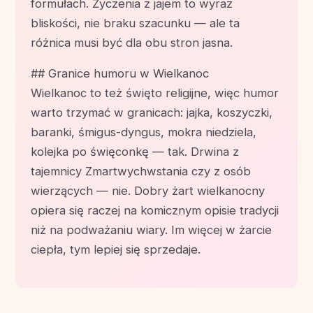
formułach. Życzenia z jajem to wyraz
bliskości, nie braku szacunku — ale ta
różnica musi być dla obu stron jasna.
## Granice humoru w Wielkanoc
Wielkanoc to też święto religijne, więc humor
warto trzymać w granicach: jajka, koszyczki,
baranki, śmigus-dyngus, mokra niedziela,
kolejka po święconkę — tak. Drwina z
tajemnicy Zmartwychwstania czy z osób
wierzących — nie. Dobry żart wielkanocny
opiera się raczej na komicznym opisie tradycji
niż na podważaniu wiary. Im więcej w żarcie
ciepła, tym lepiej się sprzedaje.