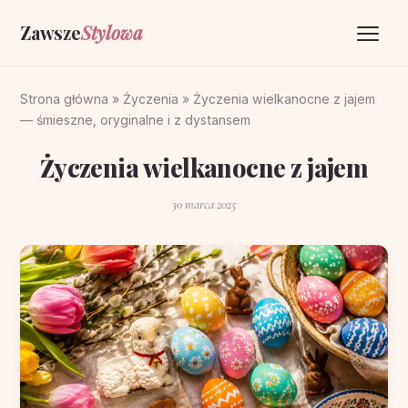
Zawsze
Stylowa
Strona główna
Strona główna
»
Życzenia
»
Życzenia wielkanocne z jajem
— śmieszne, oryginalne i z dystansem
Życzenia
Życzenia wielkanocne z jajem
O portalu
30 marca 2025
Kontakt