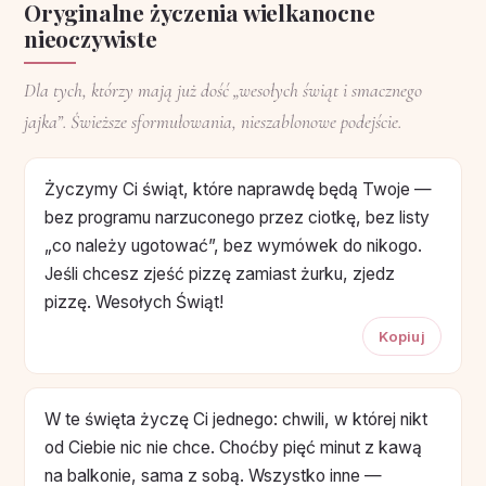
Oryginalne życzenia wielkanocne
nieoczywiste
Dla tych, którzy mają już dość „wesołych świąt i smacznego
jajka”. Świeższe sformułowania, nieszablonowe podejście.
Życzymy Ci świąt, które naprawdę będą Twoje —
bez programu narzuconego przez ciotkę, bez listy
„co należy ugotować”, bez wymówek do nikogo.
Jeśli chcesz zjeść pizzę zamiast żurku, zjedz
pizzę. Wesołych Świąt!
Kopiuj
W te święta życzę Ci jednego: chwili, w której nikt
od Ciebie nic nie chce. Choćby pięć minut z kawą
na balkonie, sama z sobą. Wszystko inne —