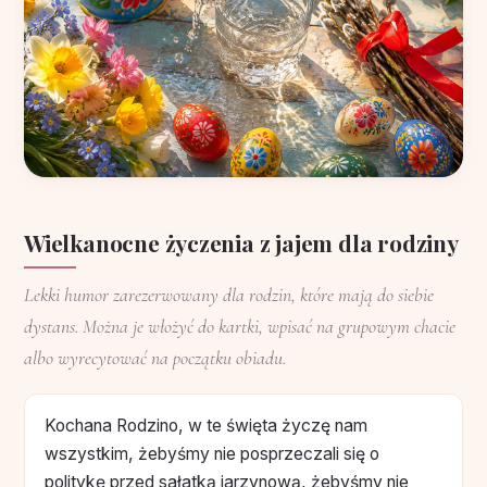
Wielkanocne życzenia z jajem dla rodziny
Lekki humor zarezerwowany dla rodzin, które mają do siebie
dystans. Można je włożyć do kartki, wpisać na grupowym chacie
albo wyrecytować na początku obiadu.
Kochana Rodzino, w te święta życzę nam
wszystkim, żebyśmy nie posprzeczali się o
politykę przed sałatką jarzynową, żebyśmy nie