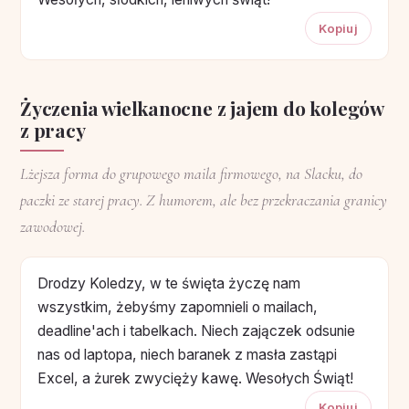
Kopiuj
Życzenia wielkanocne z jajem do kolegów
z pracy
Lżejsza forma do grupowego maila firmowego, na Slacku, do
paczki ze starej pracy. Z humorem, ale bez przekraczania granicy
zawodowej.
Drodzy Koledzy, w te święta życzę nam
wszystkim, żebyśmy zapomnieli o mailach,
deadline'ach i tabelkach. Niech zajączek odsunie
nas od laptopa, niech baranek z masła zastąpi
Excel, a żurek zwycięży kawę. Wesołych Świąt!
Kopiuj