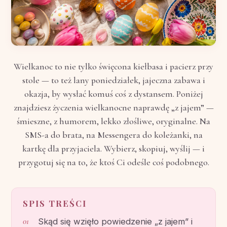
Wielkanoc to nie tylko święcona kiełbasa i pacierz przy
stole — to też lany poniedziałek, jajeczna zabawa i
okazja, by wysłać komuś coś z dystansem. Poniżej
znajdziesz życzenia wielkanocne naprawdę „z jajem” —
śmieszne, z humorem, lekko złośliwe, oryginalne. Na
SMS-a do brata, na Messengera do koleżanki, na
kartkę dla przyjaciela. Wybierz, skopiuj, wyślij — i
przygotuj się na to, że ktoś Ci odeśle coś podobnego.
SPIS TREŚCI
Skąd się wzięło powiedzenie „z jajem” i