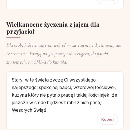
Wielkanocne życzenia z jajem dla
przyjaciół
Dla osób, które znamy na wskroś — żartujemy z dystansem, ale
ze szczerości. Pasują na grupowego Messengera, do paczki
znajomych, na SMS-a do kumpla.
Stary, w te święta życzę Ci wszystkiego
najlepszego: spokojnej babci, wzorowej teściowej,
kuzyna który nie pyta o pracę i takiej ilości jajek, że
jeszcze w środę będziesz robił z nich pastę.
Wesołych Świąt!
Kopiuj