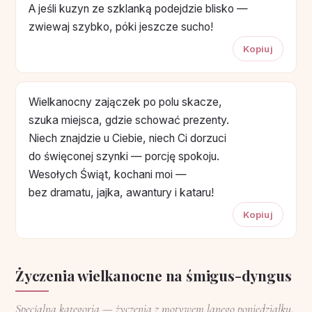
A jeśli kuzyn ze szklanką podejdzie blisko —
zwiewaj szybko, póki jeszcze sucho!
Kopiuj
Wielkanocny zajączek po polu skacze,
szuka miejsca, gdzie schować prezenty.
Niech znajdzie u Ciebie, niech Ci dorzuci
do święconej szynki — porcję spokoju.
Wesołych Świąt, kochani moi —
bez dramatu, jajka, awantury i kataru!
Kopiuj
Życzenia wielkanocne na śmigus-dyngus
Specjalna kategoria — życzenia z motywem lanego poniedziałku,