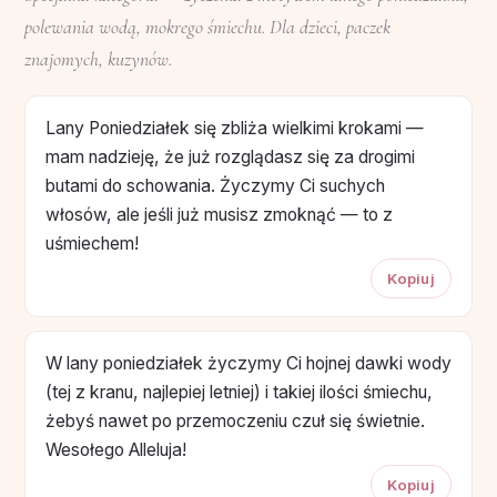
polewania wodą, mokrego śmiechu. Dla dzieci, paczek
znajomych, kuzynów.
Lany Poniedziałek się zbliża wielkimi krokami —
mam nadzieję, że już rozglądasz się za drogimi
butami do schowania. Życzymy Ci suchych
włosów, ale jeśli już musisz zmoknąć — to z
uśmiechem!
Kopiuj
W lany poniedziałek życzymy Ci hojnej dawki wody
(tej z kranu, najlepiej letniej) i takiej ilości śmiechu,
żebyś nawet po przemoczeniu czuł się świetnie.
Wesołego Alleluja!
Kopiuj