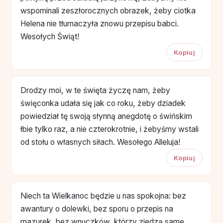
wspominali zeszłorocznych obrazek, żeby ciotka
Helena nie tłumaczyła znowu przepisu babci.
Wesołych Świąt!
Kopiuj
Drodzy moi, w te święta życzę nam, żeby
święconka udała się jak co roku, żeby dziadek
powiedział tę swoją słynną anegdotę o świńskim
łbie tylko raz, a nie czterokrotnie, i żebyśmy wstali
od stołu o własnych siłach. Wesołego Alleluja!
Kopiuj
Niech ta Wielkanoc będzie u nas spokojna: bez
awantury o dolewki, bez sporu o przepis na
mazurek, bez wnuczków, którzy zjedzą same