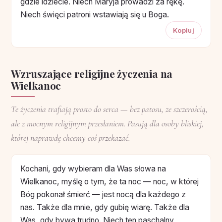
gdzie idziecie. Niech Maryja prowadzi za rękę.
Niech święci patroni wstawiają się u Boga.
Kopiuj
Wzruszające religijne życzenia na
Wielkanoc
Te życzenia trafiają prosto do serca — bez patosu, ze szczerością,
ale z mocnym religijnym przesłaniem. Pasują dla osoby bliskiej,
której naprawdę chcemy coś przekazać.
Kochani, gdy wybieram dla Was słowa na
Wielkanoc, myślę o tym, że ta noc — noc, w której
Bóg pokonał śmierć — jest nocą dla każdego z
nas. Także dla mnie, gdy gubię wiarę. Także dla
Was, gdy bywa trudno. Niech ten paschalny