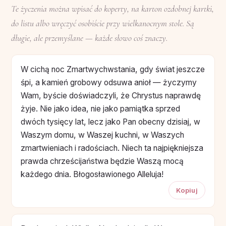
Te życzenia można wpisać do koperty, na karton ozdobnej kartki,
do listu albo wręczyć osobiście przy wielkanocnym stole. Są
długie, ale przemyślane — każde słowo coś znaczy.
W cichą noc Zmartwychwstania, gdy świat jeszcze
śpi, a kamień grobowy odsuwa anioł — życzymy
Wam, byście doświadczyli, że Chrystus naprawdę
żyje. Nie jako idea, nie jako pamiątka sprzed
dwóch tysięcy lat, lecz jako Pan obecny dzisiaj, w
Waszym domu, w Waszej kuchni, w Waszych
zmartwieniach i radościach. Niech ta najpiękniejsza
prawda chrześcijaństwa będzie Waszą mocą
każdego dnia. Błogosławionego Alleluja!
Kopiuj