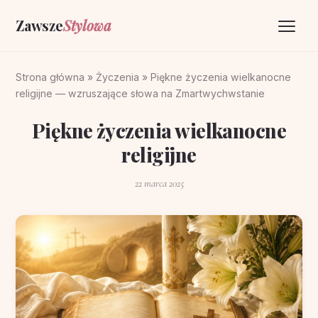
Zawsze
Stylowa
Strona główna
Strona główna
»
Życzenia
»
Piękne życzenia wielkanocne
religijne — wzruszające słowa na Zmartwychwstanie
Życzenia
Piękne życzenia wielkanocne
O portalu
religijne
Kontakt
22 marca 2025