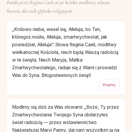
Pański przez Regina Caeli aż po krótkie modlitwy własne.
Świetne dla osób głęboko religijnych.
„Królowo nieba, wesel się, Alleluja, bo Ten,
któregoś nosiła, Alleluja, zmartwychwstał, jak
powiedział, Alleluja”. Słowa Regina Caeli, modlitwy
wielkanocnej Kościoła, niech będą Waszą radością
w te święta. Niech Maryja, Matka
Zmartwychwstałego, raduje się z Wami i prowadzi
Was do Syna. Błogosławionych świąt!
Kopiuj
Modlimy się dziś za Was słowami: „Boże, Ty przez
Zmartwychwstanie Twojego Syna obdarzyłeś
świat radością — przez wstawiennictwo
Najświętszej Maryi Panny, daj nam wszystkim ją na