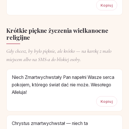
Kopiuj
Krótkie piękne życzenia wielkanocne
religijne
Gdy chcesz, by było pięknie, ale krótko — na kartkę z mało
miejscem albo na SMS-a do bliskiej osoby.
Niech Zmartwychwstały Pan napełni Wasze serca
pokojem, którego świat dać nie może. Wesołego
Alleluja!
Kopiuj
Chrystus zmartwychwstał — niech ta