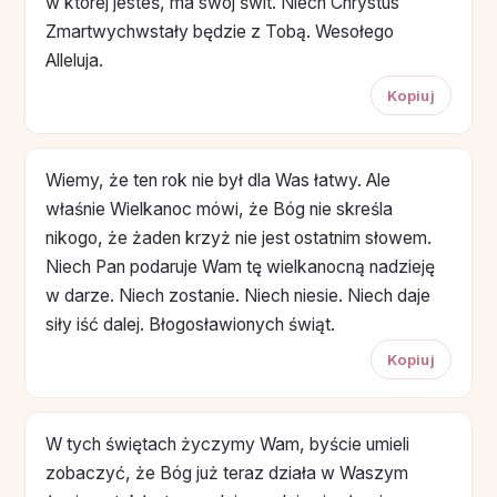
w której jesteś, ma swój świt. Niech Chrystus
Zmartwychwstały będzie z Tobą. Wesołego
Alleluja.
Kopiuj
Wiemy, że ten rok nie był dla Was łatwy. Ale
właśnie Wielkanoc mówi, że Bóg nie skreśla
nikogo, że żaden krzyż nie jest ostatnim słowem.
Niech Pan podaruje Wam tę wielkanocną nadzieję
w darze. Niech zostanie. Niech niesie. Niech daje
siły iść dalej. Błogosławionych świąt.
Kopiuj
W tych świętach życzymy Wam, byście umieli
zobaczyć, że Bóg już teraz działa w Waszym