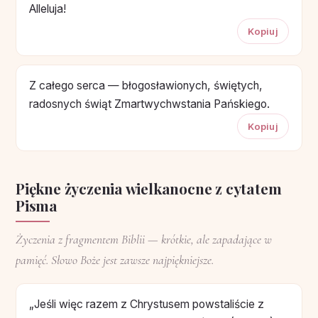
Alleluja!
Kopiuj
Z całego serca — błogosławionych, świętych,
radosnych świąt Zmartwychwstania Pańskiego.
Kopiuj
Piękne życzenia wielkanocne z cytatem
Pisma
Życzenia z fragmentem Biblii — krótkie, ale zapadające w
pamięć. Słowo Boże jest zawsze najpiękniejsze.
„Jeśli więc razem z Chrystusem powstaliście z