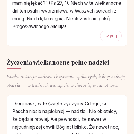
mam się lękać?” (Ps 27, 1). Niech w te wielkanocne
dni ten psalm wybrzmiewa w Waszych sercach z
mocą. Niech lęki ustąpią. Niech zostanie pokój.
Błogosławionego Alleluja!
Kopiuj
Życzenia wielkanocne pełne nadziei
Pascha to święto nadziei. Te życzenia są dla tych, którzy szukają
oparcia — w trudnych decyzjach, w chorobie, w samotności.
Drogi nasz, w te święta życzymy Ci tego, co
Pascha niesie najpiękniej — nadziei. Nie obietnicy,
że będzie łatwiej. Ale pewności, że nawet w
najtrudniejszej chwili Bóg jest blisko. Że nawet noc,