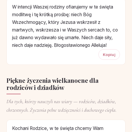
W intencji Waszej rodziny ofiarujemy w te święta
modlitwę i tę krótką prośbę: niech Bóg
Wszechmogący, który Jezusa wskrzesił z
martwych, wskrzesza i w Waszych sercach to, co
już dawno wydawało się umarłe. Niech daje siły,
niech daje nadzieję. Błogosławionego Alleluja!
Kopiuj
Piękne życzenia wielkanocne dla
rodziców i dziadków
Dla tych, którzy nauczyli nas wiary — rodziców, dziadków,
chrzestnych. Życzenia pełne wdzięczności i duchowego ciepła.
Kochani Rodzice, w te święta chcemy Wam