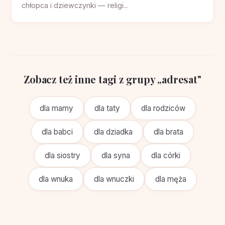
chłopca i dziewczynki — religi...
Zobacz też inne tagi z grupy „adresat"
dla mamy
dla taty
dla rodziców
dla babci
dla dziadka
dla brata
dla siostry
dla syna
dla córki
dla wnuka
dla wnuczki
dla męża