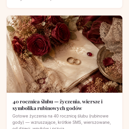
40 rocznica ślubu — życzenia, wiersze i
symbolika rubinowych godów
Gotowe życzenia na 40 rocznicę ślubu (rubinowe
gody) — wzruszające, krótkie SMS, wierszowane,
od dzieci, wnuków i przyja...