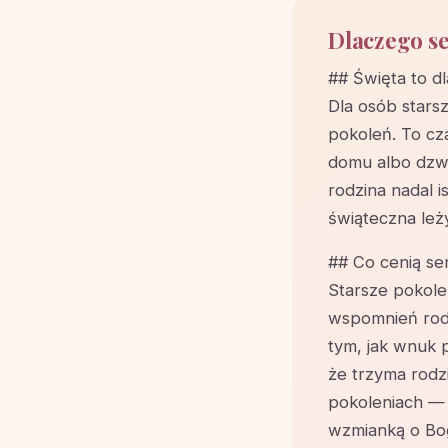
Dlaczego se
## Święta to d
Dla osób stars
pokoleń. To cz
domu albo dzwon
rodzina nadal is
świąteczna leż
## Co cenią se
Starsze pokolen
wspomnień rodz
tym, jak wnuk p
że trzyma rod
pokoleniach — d
wzmianką o Bog