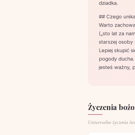
dziadka.
## Czego unika
Warto zachowa
(„sto lat za na
starszej osoby 
Lepiej skupić s
pogody ducha. 
jesteś ważny, p
Życzenia bożo
Uniwersalne życzenia świ