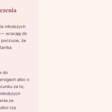
yczenia
dla młodszych
e — wracają do
 poczucie, że
 Kartka
e do
erogach albo o
acunku za to,
 młodszych
enia ze
abci czy