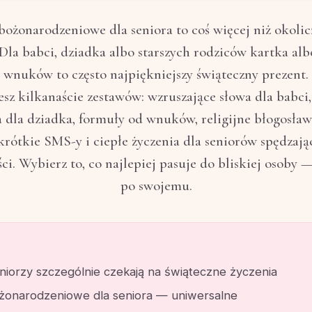
bożonarodzeniowe dla seniora to coś więcej niż okoli
 Dla babci, dziadka albo starszych rodziców kartka al
i wnuków to często najpiękniejszy świąteczny prezent.
esz kilkanaście zestawów: wzruszające słowa dla babci
a dla dziadka, formuły od wnuków, religijne błogosław
 krótkie SMS-y i ciepłe życzenia dla seniorów spędzają
i. Wybierz to, co najlepiej pasuje do bliskiej osoby 
po swojemu.
niorzy szczególnie czekają na świąteczne życzenia
żonarodzeniowe dla seniora — uniwersalne