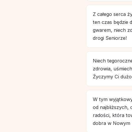
Z całego serca ż
ten czas będzie d
gwarem, niech zd
drogi Seniorze!
Niech tegoroczne
zdrowia, uśmiechu
Życzymy Ci dużo
W tym wyjątkowym
od najbliższych, 
radości, która t
dobra w Nowym 