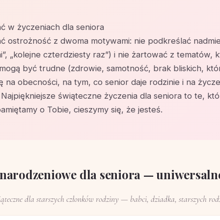
ć w życzeniach dla seniora
ć ostrożność z dwoma motywami: nie podkreślać nadmie
mi”, „kolejne czterdziesty raz”) i nie żartować z tematów, k
mogą być trudne (zdrowie, samotność, brak bliskich, któr
ię na obecności, na tym, co senior daje rodzinie i na życze
Najpiękniejsze świąteczne życzenia dla seniora to te, kt
amiętamy o Tobie, cieszymy się, że jesteś.
narodzeniowe dla seniora — uniwersaln
ąteczne dla starszych członków rodziny — babci, dziadka, starszych rodz