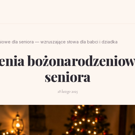
owe dla seniora — wzruszające słowa dla babci i dziadka
enia bożonarodzeniow
seniora
18 lutego 2025