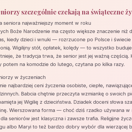
niorzy szczególnie czekają na świąteczne ż
la seniora najważniejszy moment w roku
zych Boże Narodzenie ma często większe znaczenie niż 
as, kiedy dzieci i wnuki — rozrzucone po Polsce i świeci
ią. Wigilijny stół, opłatek, kolędy — to wszystko buduje
tnieje, że tradycja trwa, że senior jest jej ważną częścią.
y potem na komodzie do lutego, czytana po kilka razy.
niorzy w życzeniach
ie najbardziej ceni życzenia osobiste, ciepłe, nawiązując
innych. Babcia chętnie przeczyta wzmiankę o swoich pi
amięta jej Wigilię z dzieciństwa. Dziadek doceni słowa sz
zinę. Wierszowana forma — choć dziś rzadko używana w
la seniorów jest klasyczna i zawsze trafia. Religijne życz
u albo Maryi to też bardzo dobry wybór dla wierzącej b