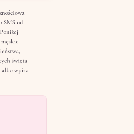
cznościowa
bo SMS od
 Poniżej
, męskie
ieństwa,
cych święta
— albo wpisz