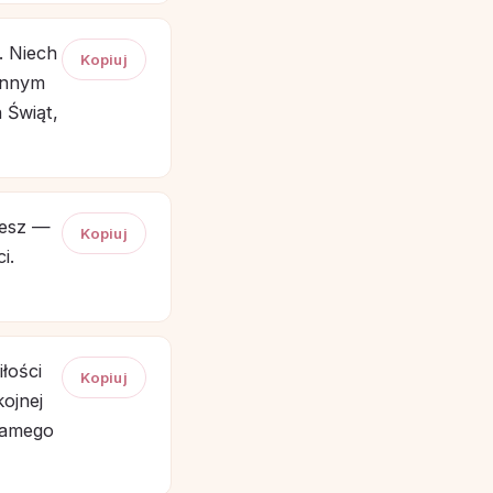
. Niech
Kopiuj
zinnym
 Świąt,
jesz —
Kopiuj
i.
łości
Kopiuj
kojnej
samego