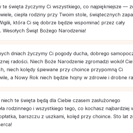
w te święta życzymy Ci wszystkiego, co najpiękniejsze — z
 wiele, ciepła rodziny przy Twoim stole, świątecznych za
 Wigilii, która Ci się dobrze będzie wspominać przez cały
. Wesołych Świąt Bożego Narodzenia!
nych dniach życzymy Ci pogody ducha, dobrego samopocz
nej radości. Niech Boże Narodzenie zgromadzi wokół Cie
ich, niech kolędy śpiewane przy choince przypomną Ci
hwile, a Nowy Rok niech będzie hojny w zdrowie i drobne ra
, niech te święta będą dla Ciebie czasem zasłużonego
ła rodzinnego i wszystkiego tego, co kochasz najbardziej 
— opłatka, barszczu z uszkami, kolęd przy choince. Sto lat 
serca!