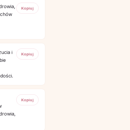
drowia,
Kopiuj
pachów
ucia i
Kopiuj
bie
dości.
Kopiuj
w
zdrowia,