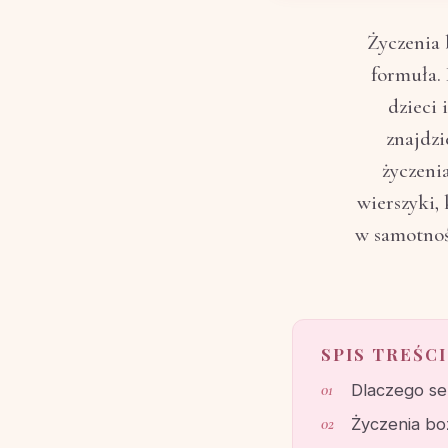
Życzenia 
formuła.
dzieci 
znajdzi
życzeni
wierszyki,
w samotnośc
SPIS TREŚCI
Dlaczego se
Życzenia bo