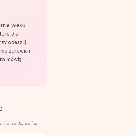
rnie wieku
tóre dla
zy odeszli).
niu zdrowia i
óre mówią:
e
iców, ciotki, wujka.