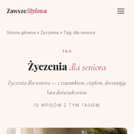
Zawsze
Stylowa
Strona główna
Strona główna
»
Życzenia
»
Tag: dla seniora
Życzenia
TAG
O portalu
Życzenia
dla seniora
Kontakt
Życzenia dla seniora — z szacunkiem, ciepłem, doceniając
lata doświadczenia.
12 WPISÓW Z TYM TAGIEM