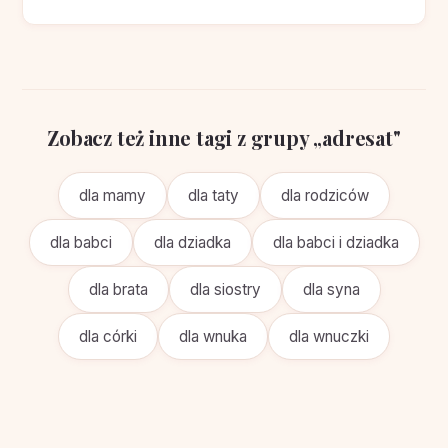
Zobacz też inne tagi z grupy „adresat"
dla mamy
dla taty
dla rodziców
dla babci
dla dziadka
dla babci i dziadka
dla brata
dla siostry
dla syna
dla córki
dla wnuka
dla wnuczki