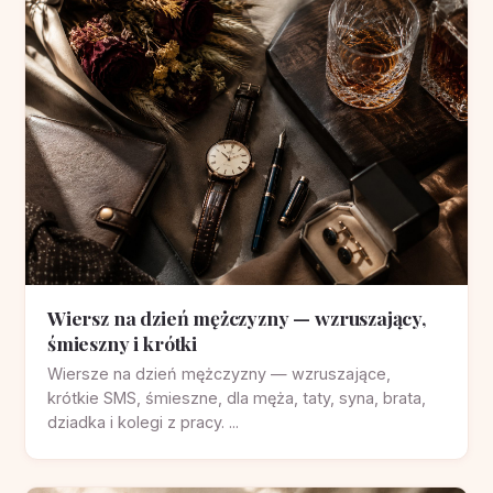
Wiersz na dzień mężczyzny — wzruszający,
śmieszny i krótki
Wiersze na dzień mężczyzny — wzruszające,
krótkie SMS, śmieszne, dla męża, taty, syna, brata,
dziadka i kolegi z pracy. ...