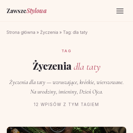
Zawsze
Stylowa
Strona główna
Strona główna
»
Życzenia
»
Tag: dla taty
Życzenia
TAG
O portalu
Życzenia
dla taty
Kontakt
Życzenia dla taty — wzruszające, krótkie, wierszowane.
Na urodziny, imieniny, Dzień Ojca.
12 WPISÓW Z TYM TAGIEM