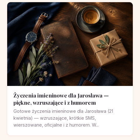
Życzenia imieninowe dla Jarosława —
piękne, wzruszające i z humorem
Gotowe życzenia imieninowe dla Jarosława (21
kwietnia) — wzruszające, krótkie SMS,
wierszowane, oficjalne i z humorem. W...