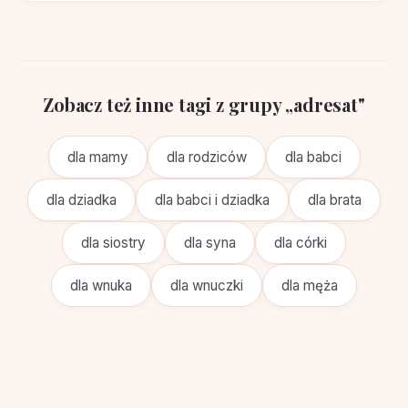
Zobacz też inne tagi z grupy „adresat"
dla mamy
dla rodziców
dla babci
dla dziadka
dla babci i dziadka
dla brata
dla siostry
dla syna
dla córki
dla wnuka
dla wnuczki
dla męża