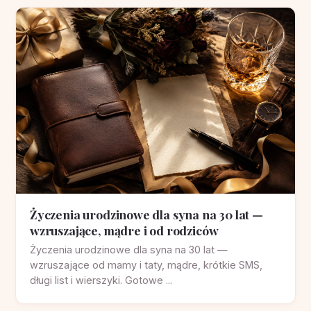
Życzenia urodzinowe dla syna na 30 lat —
wzruszające, mądre i od rodziców
Życzenia urodzinowe dla syna na 30 lat —
wzruszające od mamy i taty, mądre, krótkie SMS,
długi list i wierszyki. Gotowe ...