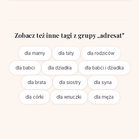
Zobacz też inne tagi z grupy „adresat"
dla mamy
dla taty
dla rodziców
dla babci
dla dziadka
dla babci i dziadka
dla brata
dla siostry
dla syna
dla córki
dla wnuczki
dla męża