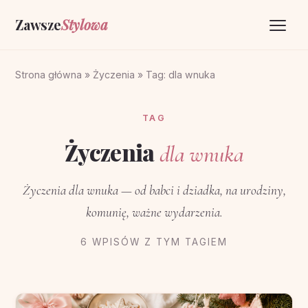
Zawsze
Stylowa
Strona główna
Strona główna
»
Życzenia
»
Tag: dla wnuka
Życzenia
TAG
O portalu
Życzenia
dla wnuka
Kontakt
Życzenia dla wnuka — od babci i dziadka, na urodziny,
komunię, ważne wydarzenia.
6 WPISÓW Z TYM TAGIEM