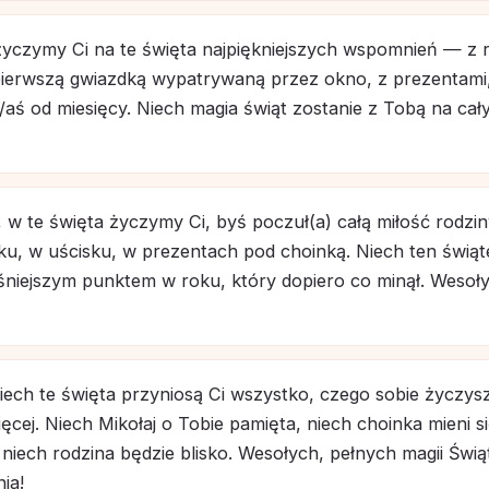
życzymy Ci na te święta najpiękniejszych wspomnień — z 
pierwszą gwiazdką wypatrywaną przez okno, z prezentami
/aś od miesięcy. Niech magia świąt zostanie z Tobą na ca
 w te święta życzymy Ci, byś poczuł(a) całą miłość rodzi
ku, w uścisku, w prezentach pod choinką. Niech ten świą
aśniejszym punktem w roku, który dopiero co minął. Wesoł
iech te święta przyniosą Ci wszystko, czego sobie życzys
ęcej. Niech Mikołaj o Tobie pamięta, niech choinka mieni s
 niech rodzina będzie blisko. Wesołych, pełnych magii Świą
ia!