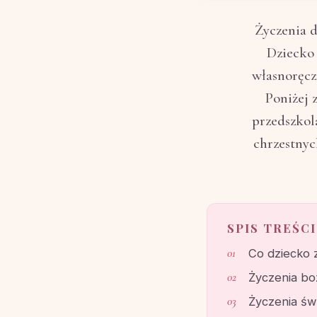
Życzenia d
Dziecko 
własnoręcz
Poniżej 
przedszkol
chrzestnych
SPIS TREŚCI
Co dziecko 
Życzenia bo
Życzenia świ