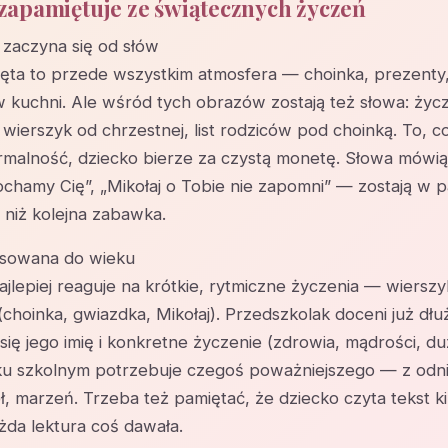
zapamiętuje ze świątecznych życzeń
 zaczyna się od słów
ięta to przede wszystkim atmosfera — choinka, prezenty,
w kuchni. Ale wśród tych obrazów zostają też słowa: życz
, wierszyk od chrzestnej, list rodziców pod choinką. To, co
formalność, dziecko bierze za czystą monetę. Słowa mówią
ochamy Cię”, „Mikołaj o Tobie nie zapomni” — zostają w p
 niż kolejna zabawka.
sowana do wieku
jlepiej reaguje na krótkie, rytmiczne życzenia — wierszy
(choinka, gwiazdka, Mikołaj). Przedszkolak doceni już dł
się jego imię i konkretne życzenie (zdrowia, mądrości, du
ku szkolnym potrzebuje czegoś poważniejszego — z odni
ół, marzeń. Trzeba też pamiętać, że dziecko czyta tekst k
żda lektura coś dawała.