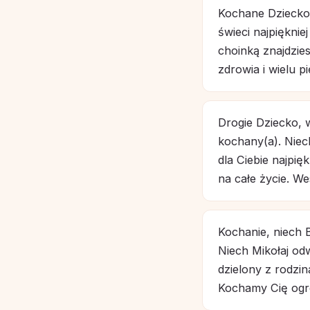
Kochane Dziecko,
świeci najpięknie
choinką znajdzie
zdrowia i wielu p
Drogie Dziecko, w
kochany(a). Niec
dla Ciebie najpi
na całe życie. W
Kochanie, niech 
Niech Mikołaj od
dzielony z rodzi
Kochamy Cię ogr