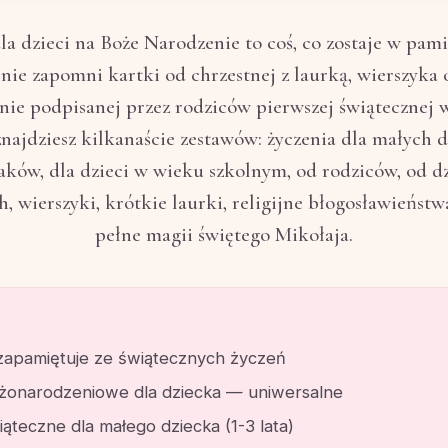
la dzieci na Boże Narodzenie to coś, co zostaje w pamię
nie zapomni kartki od chrzestnej z laurką, wierszyka 
nie podpisanej przez rodziców pierwszej świątecznej 
znajdziesz kilkanaście zestawów: życzenia dla małych dz
aków, dla dzieci w wieku szkolnym, od rodziców, od d
, wierszyki, krótkie laurki, religijne błogosławieństw
pełne magii świętego Mikołaja.
zapamiętuje ze świątecznych życzeń
żonarodzeniowe dla dziecka — uniwersalne
ąteczne dla małego dziecka (1-3 lata)