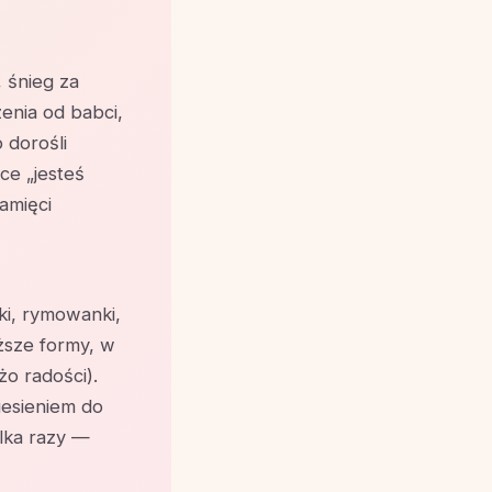
 śnieg za
enia od babci,
 dorośli
ce „jesteś
amięci
ki, rymowanki,
uższe formy, w
żo radości).
esieniem do
ilka razy —