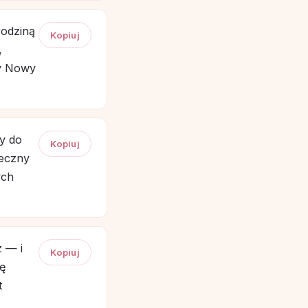
rodziną
Kopiuj
,
ły Nowy
ny do
Kopiuj
teczny
ych
z — i
Kopiuj
ię
t