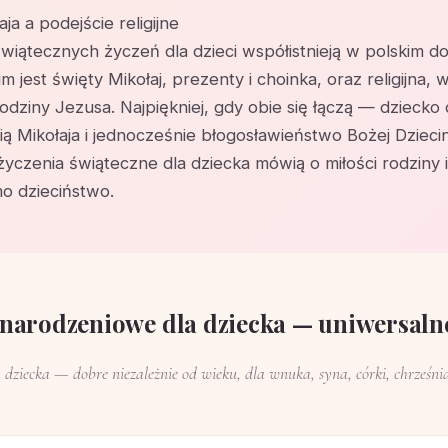
ja a podejście religijne
świątecznych życzeń dla dzieci współistnieją w polskim d
m jest święty Mikołaj, prezenty i choinka, oraz religijna, w
dziny Jezusa. Najpiękniej, gdy obie się łączą — dziecko 
ą Mikołaja i jednocześnie błogosławieństwo Bożej Dziecin
życzenia świąteczne dla dziecka mówią o miłości rodziny i
mo dzieciństwo.
narodzeniowe dla dziecka — uniwersaln
dziecka — dobre niezależnie od wieku, dla wnuka, syna, córki, chrześniak