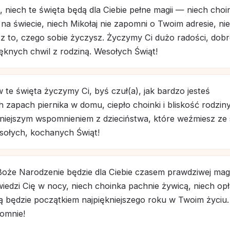
 niech te święta będą dla Ciebie pełne magii — niech choi
j na świecie, niech Mikołaj nie zapomni o Twoim adresie, ni
sz to, czego sobie życzysz. Życzymy Ci dużo radości, dob
ięknych chwil z rodziną. Wesołych Świąt!
 te święta życzymy Ci, byś czuł(a), jak bardzo jesteś
h zapach piernika w domu, ciepło choinki i bliskość rodzin
ękniejszym wspomnieniem z dzieciństwa, które weźmiesz ze
esołych, kochanych Świąt!
Boże Narodzenie będzie dla Ciebie czasem prawdziwej magi
wiedzi Cię w nocy, niech choinka pachnie żywicą, niech op
ną będzie początkiem najpiękniejszego roku w Twoim życiu.
omnie!