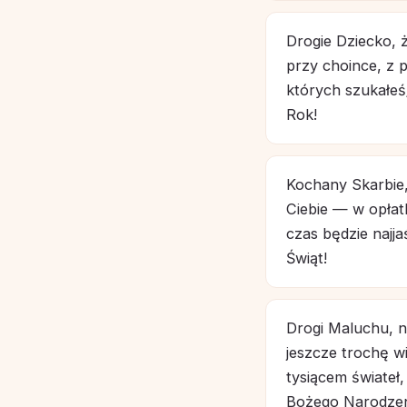
Drogie Dziecko, 
przy choince, z 
których szukałeś
Rok!
Kochany Skarbie,
Ciebie — w opłat
czas będzie najj
Świąt!
Drogi Maluchu, n
jeszcze trochę wi
tysiącem świateł,
Bożego Narodzen