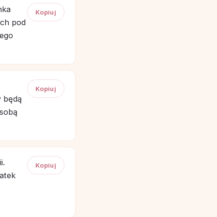
nka
Kopiuj
ech pod
rego
Kopiuj
y będą
 sobą
i.
Kopiuj
łatek