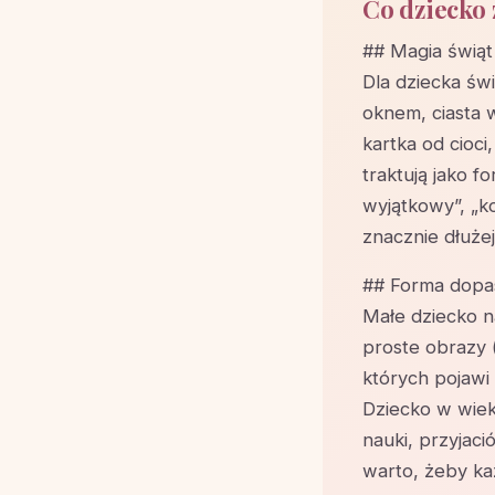
Co dziecko 
## Magia świąt
Dla dziecka św
oknem, ciasta 
kartka od cioci
traktują jako 
wyjątkowy”, „k
znacznie dłużej
## Forma dopa
Małe dziecko na
proste obrazy 
których pojawi 
Dziecko w wie
nauki, przyjaci
warto, żeby ka