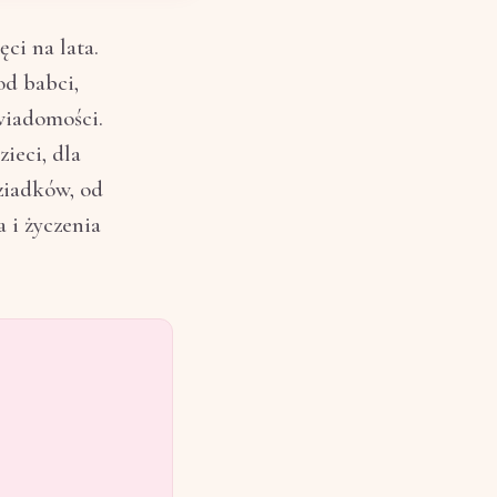
ci na lata.
od babci,
wiadomości.
ieci, dla
ziadków, od
a i życzenia