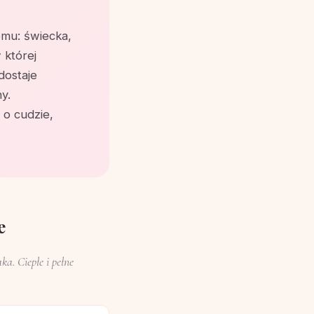
omu: świecka,
 której
dostaje
y.
 o cudzie,
e
a. Ciepłe i pełne