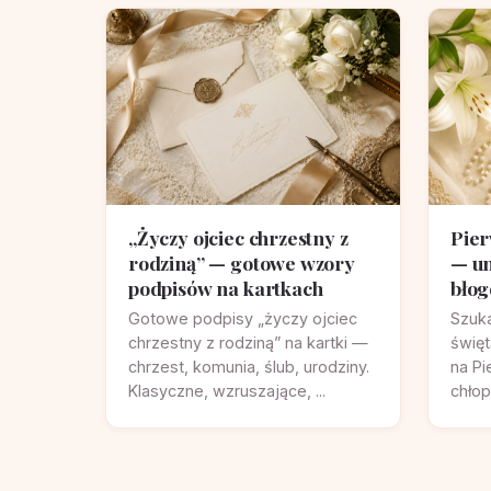
„Życzy ojciec chrzestny z
Pier
rodziną” — gotowe wzory
— un
podpisów na kartkach
błog
Gotowe podpisy „życzy ojciec
Szuk
chrzestny z rodziną” na kartki —
świę
chrzest, komunia, ślub, urodziny.
na Pi
Klasyczne, wzruszające, ...
chłop