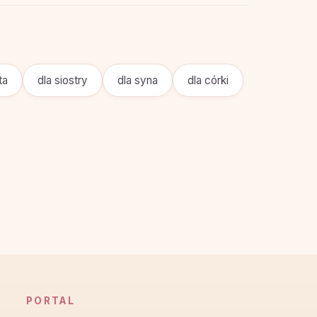
ta
dla siostry
dla syna
dla córki
PORTAL