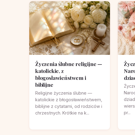
Życzenia ślubne religijne —
Życz
katolickie, z
Naro
błogosławieństwem i
dzia
biblijne
Życze
Naro
Religijne życzenia ślubne —
dziad
katolickie z błogosławieństwem,
wiers
biblijne z cytatami, od rodziców i
pr...
chrzestnych. Krótkie na k...