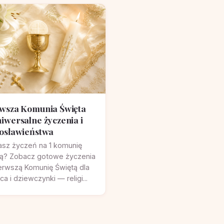
wsza Komunia Święta
iwersalne życzenia i
osławieństwa
asz życzeń na 1 komunię
tą? Zobacz gotowe życzenia
erwszą Komunię Świętą dla
ca i dziewczynki — religi...