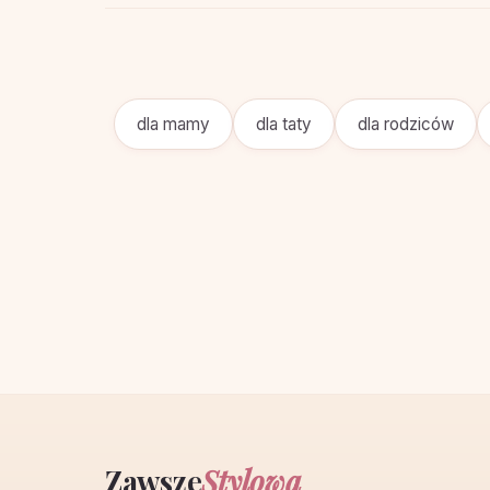
dla mamy
dla taty
dla rodziców
Zawsze
Stylowa