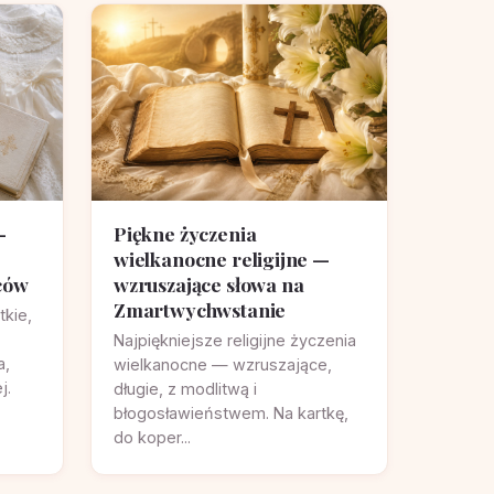
—
Piękne życzenia
wielkanocne religijne —
iców
wzruszające słowa na
Zmartwychwstanie
tkie,
Najpiękniejsze religijne życzenia
a,
wielkanocne — wzruszające,
j.
długie, z modlitwą i
błogosławieństwem. Na kartkę,
do koper...