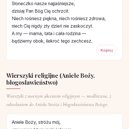
Słoneczko nasze najjaśniejsze,
dzisiaj Pan Bóg Cię ochrzcił.
Niech rośniesz piękna, niech rośniesz zdrowa,
niech Cię nigdy zły dzień nie zaskoczył.
A my — mama, tata i cała rodzina —
będziemy obok, ilekroć tego zechcesz.
Kopiuj
Wierszyki religijne (Aniele Boży,
błogosławieństwo)
Wierszyki z mocnym akcentem religijnym — modlitewne, z
odwołaniem do Anioła Stróża i błogosławieństwa Bożego.
Aniele Boży, stróżu mój,