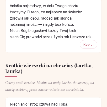
Aniołku najsłodszy, w dniu Twego chrztu
życzymy Ci tego, co najlepsze na świecie:
zdrowia jak dębu, radości jak słońca,
rodzinnej miłości — i nigdy bez końca.
Niech Bóg błogosławi każdy Twój krok,
niech Cię prowadzi przez życia rok i jeszcze rok.
Kopiuj
Krótkie wierszyki na chrzciny (kartka,
laurka)
Cztery-sześć wersów. Idealne na małą kartkę, do koperty, na
laurkę zrobioną przez starsze rodzeństwo chrześniaka.
Niech anioł stróż czuwa nad Tobą,