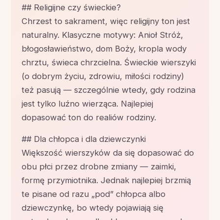
## Religijne czy świeckie?
Chrzest to sakrament, więc religijny ton jest
naturalny. Klasyczne motywy: Anioł Stróż,
błogosławieństwo, dom Boży, kropla wody
chrztu, świeca chrzcielna. Świeckie wierszyki
(o dobrym życiu, zdrowiu, miłości rodziny)
też pasują — szczególnie wtedy, gdy rodzina
jest tylko luźno wierząca. Najlepiej
dopasować ton do realiów rodziny.
## Dla chłopca i dla dziewczynki
Większość wierszyków da się dopasować do
obu płci przez drobne zmiany — zaimki,
formę przymiotnika. Jednak najlepiej brzmią
te pisane od razu „pod” chłopca albo
dziewczynkę, bo wtedy pojawiają się