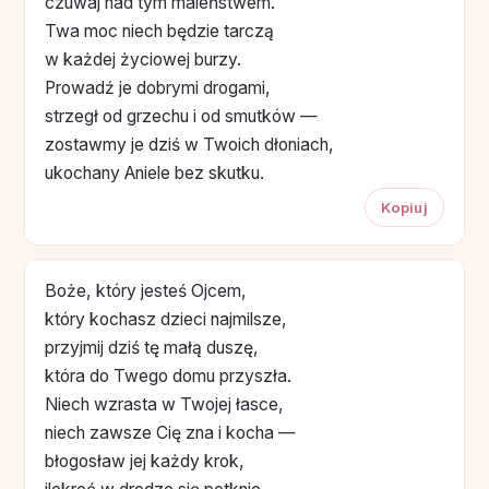
czuwaj nad tym maleństwem.
Twa moc niech będzie tarczą
w każdej życiowej burzy.
Prowadź je dobrymi drogami,
strzegł od grzechu i od smutków —
zostawmy je dziś w Twoich dłoniach,
ukochany Aniele bez skutku.
Kopiuj
Boże, który jesteś Ojcem,
który kochasz dzieci najmilsze,
przyjmij dziś tę małą duszę,
która do Twego domu przyszła.
Niech wzrasta w Twojej łasce,
niech zawsze Cię zna i kocha —
błogosław jej każdy krok,