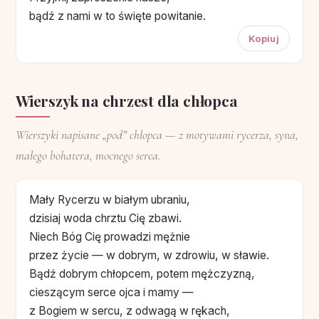
bądź z nami w to święte powitanie.
Kopiuj
Wierszyk na chrzest dla chłopca
Wierszyki napisane „pod” chłopca — z motywami rycerza, syna,
małego bohatera, mocnego serca.
Mały Rycerzu w białym ubraniu,
dzisiaj woda chrztu Cię zbawi.
Niech Bóg Cię prowadzi mężnie
przez życie — w dobrym, w zdrowiu, w sławie.
Bądź dobrym chłopcem, potem mężczyzną,
cieszącym serce ojca i mamy —
z Bogiem w sercu, z odwagą w rękach,