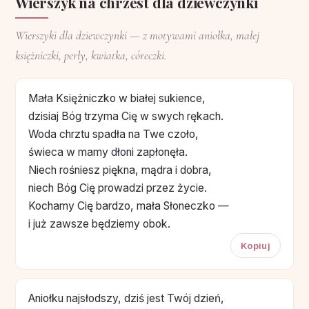
Wierszyk na chrzest dla dziewczynki
Wierszyki dla dziewczynki — z motywami aniołka, małej
księżniczki, perły, kwiatka, córeczki.
Mała Księżniczko w białej sukience,
dzisiaj Bóg trzyma Cię w swych rękach.
Woda chrztu spadła na Twe czoło,
świeca w mamy dłoni zapłonęła.
Niech rośniesz piękna, mądra i dobra,
niech Bóg Cię prowadzi przez życie.
Kochamy Cię bardzo, mała Słoneczko —
i już zawsze będziemy obok.
Kopiuj
Aniołku najsłodszy, dziś jest Twój dzień,