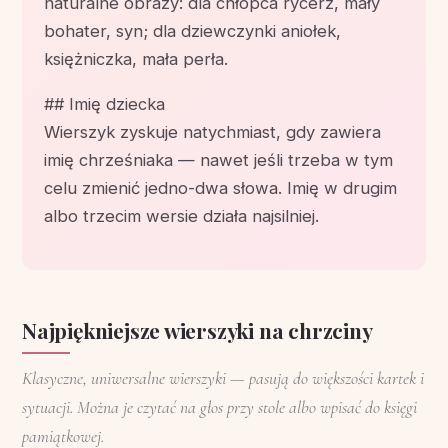
naturalne obrazy: dla chłopca rycerz, mały
bohater, syn; dla dziewczynki aniołek,
księżniczka, mała perła.
## Imię dziecka
Wierszyk zyskuje natychmiast, gdy zawiera
imię chrześniaka — nawet jeśli trzeba w tym
celu zmienić jedno-dwa słowa. Imię w drugim
albo trzecim wersie działa najsilniej.
Najpiękniejsze wierszyki na chrzciny
Klasyczne, uniwersalne wierszyki — pasują do większości kartek i
sytuacji. Można je czytać na głos przy stole albo wpisać do księgi
pamiątkowej.