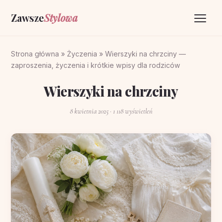
Zawsze
Stylowa
Strona główna
Strona główna
»
Życzenia
»
Wierszyki na chrzciny —
zaproszenia, życzenia i krótkie wpisy dla rodziców
Życzenia
Wierszyki na chrzciny
O portalu
8 kwietnia 2025
· 1 118 wyświetleń
Kontakt