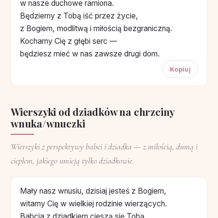
w nasze duchowe ramiona.
Będziemy z Tobą iść przez życie,
z Bogiem, modlitwą i miłością bezgraniczną.
Kochamy Cię z głębi serc —
będziesz mieć w nas zawsze drugi dom.
Kopiuj
Wierszyki od dziadków na chrzciny
wnuka/wnuczki
Wierszyki z perspektywy babci i dziadka — z miłością, dumą i
ciepłem, jakiego umieją tylko dziadkowie.
Mały nasz wnusiu, dzisiaj jesteś z Bogiem,
witamy Cię w wielkiej rodzinie wierzących.
Babcia z dziadkiem cieszą się Tobą