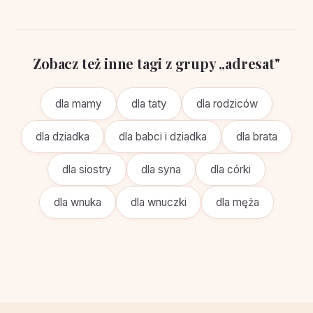
Zobacz też inne tagi z grupy „adresat"
dla mamy
dla taty
dla rodziców
dla dziadka
dla babci i dziadka
dla brata
dla siostry
dla syna
dla córki
dla wnuka
dla wnuczki
dla męża