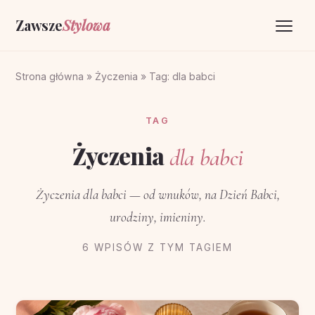
Zawsze
Stylowa
Strona główna
Strona główna
»
Życzenia
»
Tag: dla babci
Życzenia
TAG
O portalu
Życzenia
dla babci
Kontakt
Życzenia dla babci — od wnuków, na Dzień Babci,
urodziny, imieniny.
6 WPISÓW Z TYM TAGIEM