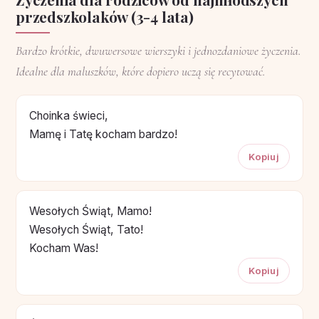
przedszkolaków (3-4 lata)
Bardzo krótkie, dwuwersowe wierszyki i jednozdaniowe życzenia.
Idealne dla maluszków, które dopiero uczą się recytować.
Choinka świeci,
Mamę i Tatę kocham bardzo!
Kopiuj
Wesołych Świąt, Mamo!
Wesołych Świąt, Tato!
Kocham Was!
Kopiuj