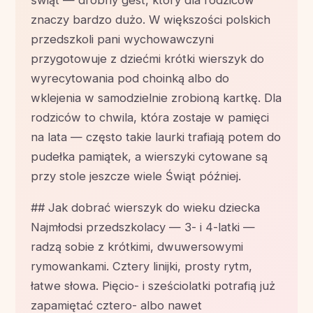
świąt — drobny gest, który dla rodziców
znaczy bardzo dużo. W większości polskich
przedszkoli pani wychowawczyni
przygotowuje z dziećmi krótki wierszyk do
wyrecytowania pod choinką albo do
wklejenia w samodzielnie zrobioną kartkę. Dla
rodziców to chwila, która zostaje w pamięci
na lata — często takie laurki trafiają potem do
pudełka pamiątek, a wierszyki cytowane są
przy stole jeszcze wiele Świąt później.
## Jak dobrać wierszyk do wieku dziecka
Najmłodsi przedszkolacy — 3- i 4-latki —
radzą sobie z krótkimi, dwuwersowymi
rymowankami. Cztery linijki, prosty rytm,
łatwe słowa. Pięcio- i sześciolatki potrafią już
zapamiętać cztero- albo nawet