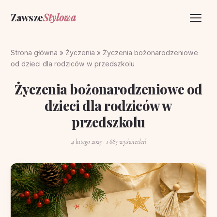
Zawsze
Stylowa
Strona główna
Strona główna
»
Życzenia
»
Życzenia bożonarodzeniowe
od dzieci dla rodziców w przedszkolu
Życzenia
Życzenia bożonarodzeniowe od
O portalu
dzieci dla rodziców w
Kontakt
przedszkolu
4 lutego 2025
· 1 683 wyświetleń