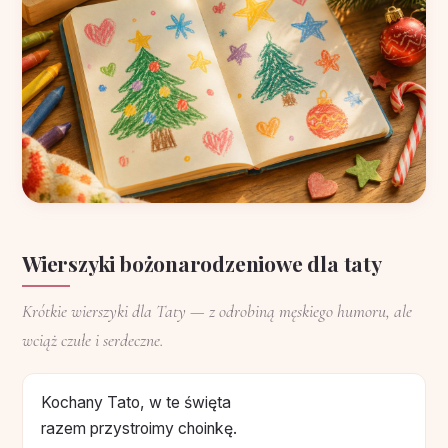
Wierszyki bożonarodzeniowe dla taty
Krótkie wierszyki dla Taty — z odrobiną męskiego humoru, ale
wciąż czułe i serdeczne.
Kochany Tato, w te święta
razem przystroimy choinkę.