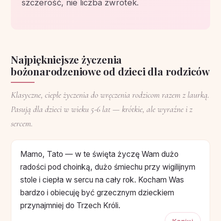
szczerość, nie liczba zwrotek.
Najpiękniejsze życzenia
bożonarodzeniowe od dzieci dla rodziców
Klasyczne, ciepłe życzenia do wręczenia rodzicom razem z laurką.
Pasują dla dzieci w wieku 5-6 lat — krótkie, ale wyraźne i z
sercem.
Mamo, Tato — w te święta życzę Wam dużo
radości pod choinką, dużo śmiechu przy wigilijnym
stole i ciepła w sercu na cały rok. Kocham Was
bardzo i obiecuję być grzecznym dzieckiem
przynajmniej do Trzech Króli.
Kopiuj