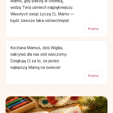
Mamo, gdy patrzę w choinkę,
widzę Twój uśmiech najpiękniejszy.
Wesołych świąt życzę Ci, Mamo —
bądź zawsze taka uśmiechnięta!
Kopiuj
Kochana Mamuś, dziś Wigilia,
nakryłaś dla nas stół wieczorny.
Dziękuję Ci za to, że jesteś
najlepszą Mamą na świecie!
Kopiuj