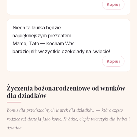
Kopiuj
Niech ta laurka będzie
najpiękniejszym prezentem.
Mamo, Tato — kocham Was
bardziej niż wszystkie czekolady na świecie!
Kopiuj
Życzenia bożonarodzeniowe od wnuków
dla dziadków
Bonus dla przedszkolnych laurek dla dziadków — które często
rodzice też dostają jako kopię. Krótkie, ciepłe wierszyki dla babci i
dziadka.