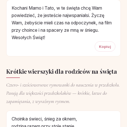
Kochani Mamo i Tato, w te święta chcę Wam
powiedzieć, że jesteście najwspanialsi. Życzę
Wam, żebyście mieli czas na odpoczynek, na film
przy choince i na spacery ze mną w śniegu.
Wesołych Świąt!
Kopiuj
Krótkie wierszyki dla rodziców na święta
Cztero- i sześciowersowe rymowanki do nauczenia w przedszkolu.
Pasują dla większości przedszkolaków — krótkie, łatwe do
zapamiętania, z wyraźnym rytmem.
Choinka świeci, śnieg za oknem,
rodzina razem przy stole stanie.