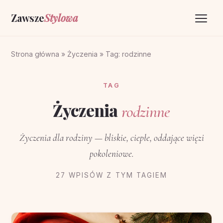
Zawsze
Stylowa
Strona główna
Strona główna
»
Życzenia
»
Tag: rodzinne
Życzenia
TAG
O portalu
Życzenia
rodzinne
Kontakt
Życzenia dla rodziny — bliskie, ciepłe, oddające więzi
pokoleniowe.
27 WPISÓW Z TYM TAGIEM