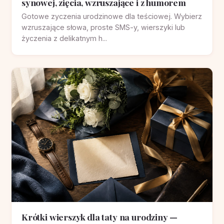
synowej, zięcia, wzruszające i z humorem
Gotowe zyczenia urodzinowe dla teściowej. Wybierz
wzruszające słowa, proste SMS-y, wierszyki lub
życzenia z delikatnym h...
Krótki wierszyk dla taty na urodziny —