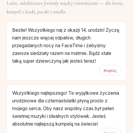
Luźne, młodzieżowe formuły między rówieśnicami — dla bestie,
kumpeli z ławki, paczki z osiedla.
Bestie! Wszystkiego naj z okazji 14. urodzin! Życzę
nam jeszcze więcej odpałów, długich
przegadanych nocy na FaceTime i żebyśmy
zawsze siedziały razem na matmie. Bądź stale
taką super dziewczyną jak jesteś teraz!
Kopiuj
Wszystkiego najlepszego! Te wyjątkowe życzenia
urodzinowe dla czternastolatki płyną prosto z
mojego serca. Oby nasz wspólny czas był pełen
świetnej muzyki i idealnych stylówek. Jesteś
absolutnie najlepszą kumpelą na świecie!