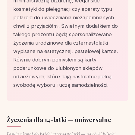
minimalistyczną biżuterię, wegańskie
kosmetyki do pielęgnacji czy aparaty typu
polaroid do uwieczniania niezapomnianych
chwil z przyjaciółmi. Świetnym dodatkiem do
takiego prezentu będą spersonalizowane
życzenia urodzinowe dla czternastolatki
wypisane na estetycznej, pastelowej kartce.
Równie dobrym pomysłem są karty
podarunkowe do ulubionych sklepów
odzieżowych, które dają nastolatce pełną
swobodę wyboru i uczą samodzielności.
Życzenia dla 14-latki — uniwersalne
Pasują niemal do każdej czternastolatki — od córki bliskiej