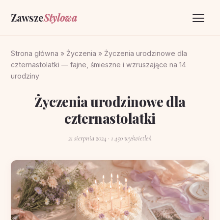
Zawsze
Stylowa
Strona główna
Strona główna
»
Życzenia
»
Życzenia urodzinowe dla
czternastolatki — fajne, śmieszne i wzruszające na 14
Życzenia
urodziny
O portalu
Życzenia urodzinowe dla
czternastolatki
Kontakt
21 sierpnia 2024
· 1 450 wyświetleń