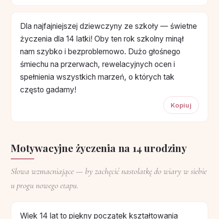
Dla najfajniejszej dziewczyny ze szkoły — świetne
życzenia dla 14 latki! Oby ten rok szkolny minął
nam szybko i bezproblemowo. Dużo głośnego
śmiechu na przerwach, rewelacyjnych ocen i
spełnienia wszystkich marzeń, o których tak
często gadamy!
Kopiuj
Motywacyjne życzenia na 14 urodziny
Słowa wzmacniające — by zachęcić nastolatkę do wiary w siebie
u progu nowego etapu.
Wiek 14 lat to piękny początek kształtowania