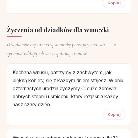
Kopiuj
Życzenia od dziadków dla wnuczki
Dziadkowie często widzą wnuczkę przez pryzmat lat — te
życzenia oddają ich szczerą dumę i czułość.
Kochana wnusiu, patrzymy z zachwytem, jak
piękną kobietą się z każdym dniem stajesz. W dniu
czternastych urodzin życzymy Ci dużo zdrowia,
dobrych stopni i uśmiechu, który rozjaśnia każdy
nasz szary dzień.
Kopiuj
Wnuczko, przesyłamy cudowne życzenia dla 14