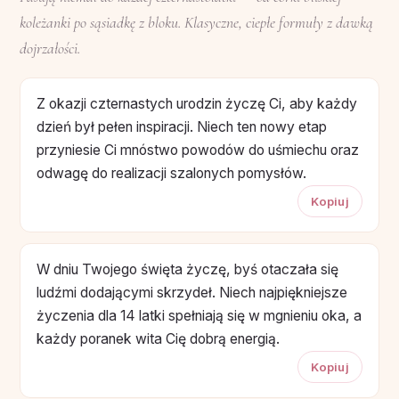
koleżanki po sąsiadkę z bloku. Klasyczne, ciepłe formuły z dawką
dojrzałości.
Z okazji czternastych urodzin życzę Ci, aby każdy
dzień był pełen inspiracji. Niech ten nowy etap
przyniesie Ci mnóstwo powodów do uśmiechu oraz
odwagę do realizacji szalonych pomysłów.
Kopiuj
W dniu Twojego święta życzę, byś otaczała się
ludźmi dodającymi skrzydeł. Niech najpiękniejsze
życzenia dla 14 latki spełniają się w mgnieniu oka, a
każdy poranek wita Cię dobrą energią.
Kopiuj