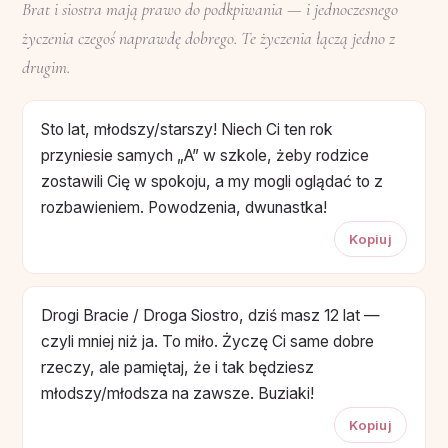
Brat i siostra mają prawo do podkpiwania — i jednoczesnego
życzenia czegoś naprawdę dobrego. Te życzenia łączą jedno z
drugim.
Sto lat, młodszy/starszy! Niech Ci ten rok
przyniesie samych „A” w szkole, żeby rodzice
zostawili Cię w spokoju, a my mogli oglądać to z
rozbawieniem. Powodzenia, dwunastka!
Kopiuj
Drogi Bracie / Droga Siostro, dziś masz 12 lat —
czyli mniej niż ja. To miło. Życzę Ci same dobre
rzeczy, ale pamiętaj, że i tak będziesz
młodszy/młodsza na zawsze. Buziaki!
Kopiuj