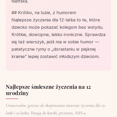
Netflixa.
## Krótko, na luzie, z humorem
Najlepsze życzenia dla 12-latka to te, które
dziecko może pokazać kolegom bez wstydu.
Krótkie, dowcipne, lekko ironiczne. Sprawdza
się też wierszyk, jeśli ma w sobie humor —
patetyczne rymy o „dorastaniu w pięknej
krainie” lepiej zostawić młodszym dzieciom.
Najlepsze śmieszne życzenia na 12
urodziny
Uniwersalne, gotowe do skopiowania śmieszne życzenia dla 12-
latki i 12-latka. Pasują do kartki, prezentu, SMS-a.