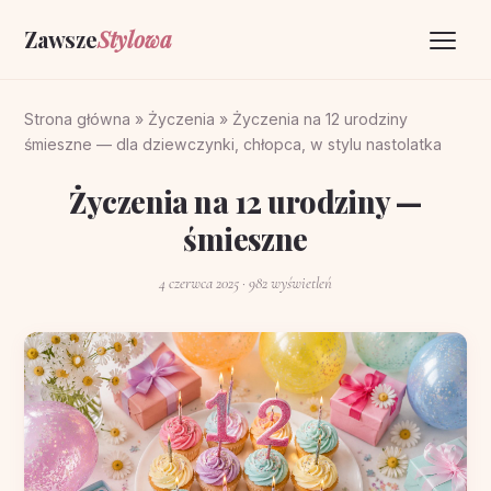
Zawsze
Stylowa
Strona główna
Strona główna
»
Życzenia
»
Życzenia na 12 urodziny
śmieszne — dla dziewczynki, chłopca, w stylu nastolatka
Życzenia
Życzenia na 12 urodziny —
O portalu
śmieszne
Kontakt
4 czerwca 2025
· 982 wyświetleń