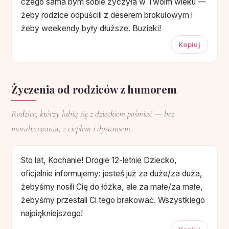
czego sama bym sobie życzyła w Twoim wieku —
żeby rodzice odpuścili z deserem brokułowym i
żeby weekendy były dłuższe. Buziaki!
Kopiuj
Życzenia od rodziców z humorem
Rodzice, którzy lubią się z dzieckiem pośmiać — bez
moralizowania, z ciepłem i dystansem.
Sto lat, Kochanie! Drogie 12-letnie Dziecko,
oficjalnie informujemy: jesteś już za duże/za duża,
żebyśmy nosili Cię do łóżka, ale za małe/za małe,
żebyśmy przestali Ci tego brakować. Wszystkiego
najpiękniejszego!