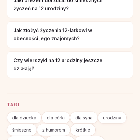
Jaki prezent dorzucić do śmiesznych
życzeń na 12 urodziny?
Jak złożyć życzenia 12-latkowi w
obecności jego znajomych?
Czy wierszyki na 12 urodziny jeszcze
działają?
TAGI
dla dziecka
dla córki
dla syna
urodziny
śmieszne
z humorem
krótkie