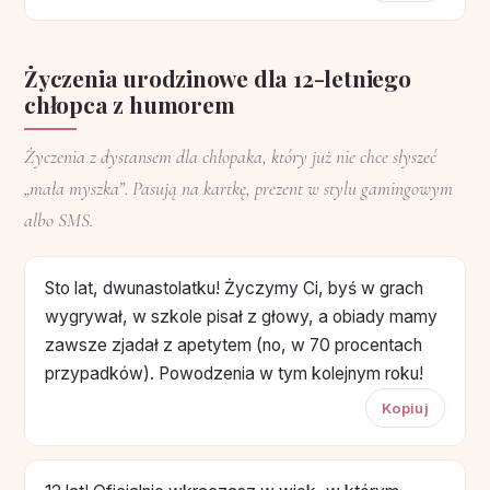
Życzenia urodzinowe dla 12-letniego
chłopca z humorem
Życzenia z dystansem dla chłopaka, który już nie chce słyszeć
„mała myszka”. Pasują na kartkę, prezent w stylu gamingowym
albo SMS.
Sto lat, dwunastolatku! Życzymy Ci, byś w grach
wygrywał, w szkole pisał z głowy, a obiady mamy
zawsze zjadał z apetytem (no, w 70 procentach
przypadków). Powodzenia w tym kolejnym roku!
Kopiuj