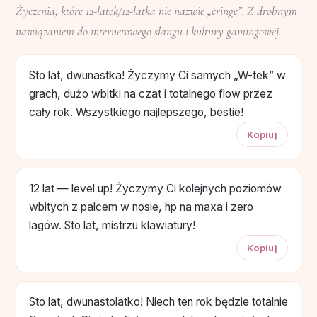
Życzenia, które 12-latek/12-latka nie nazwie „cringe”. Z drobnym
nawiązaniem do internetowego slangu i kultury gamingowej.
Sto lat, dwunastka! Życzymy Ci samych „W-tek” w
grach, dużo wbitki na czat i totalnego flow przez
cały rok. Wszystkiego najlepszego, bestie!
Kopiuj
12 lat — level up! Życzymy Ci kolejnych poziomów
wbitych z palcem w nosie, hp na maxa i zero
lagów. Sto lat, mistrzu klawiatury!
Kopiuj
Sto lat, dwunastolatko! Niech ten rok będzie totalnie