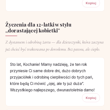
Kopiuj
Życzenia dla 12-latki w stylu
„dorastającej kobietki”
Z dystansem i odrobiną żartu — dla dziewczynki, która zaczyna
już chcieć być traktowana po dorosłemu. Bez patosu, ale ciepło.
Sto lat, Kochanie! Mamy nadzieję, że ten rok
przyniesie Ci same dobre dni, dużo dobrych
przyjaciółek i odrobinę cierpliwości do tych pań,
które będą Ci mówić „ojej, ale ty już duża”.
Wszystkiego najlepszego, dwunastoletnia damo!
Kopiuj