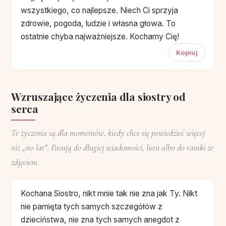
wszystkiego, co najlepsze. Niech Ci sprzyja
zdrowie, pogoda, ludzie i własna głowa. To
ostatnie chyba najważniejsze. Kochamy Cię!
Kopiuj
Wzruszające życzenia dla siostry od
serca
Te życzenia są dla momentów, kiedy chce się powiedzieć więcej
niż „sto lat”. Pasują do długiej wiadomości, listu albo do ramki ze
zdjęciem.
Kochana Siostro, nikt mnie tak nie zna jak Ty. Nikt
nie pamięta tych samych szczegółów z
dzieciństwa, nie zna tych samych anegdot z