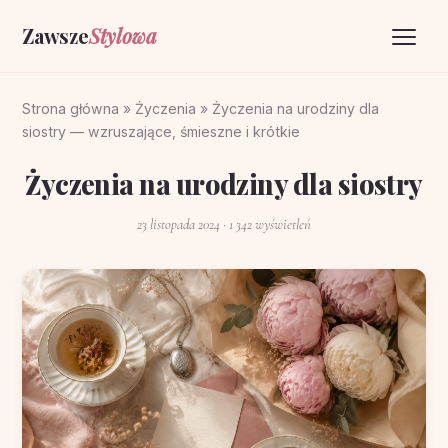
Zawsze
Stylowa
Strona główna
Strona główna
»
Życzenia
»
Życzenia na urodziny dla
siostry — wzruszające, śmieszne i krótkie
Życzenia
Życzenia na urodziny dla siostry
O portalu
23 listopada 2024
· 1 342 wyświetleń
Kontakt