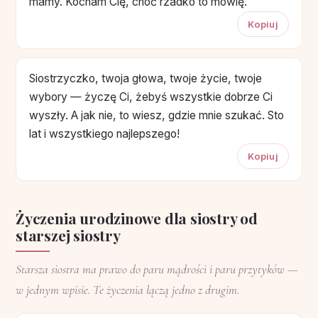
mamy. Kocham Cię, choć rzadko to mówię.
Kopiuj
Siostrzyczko, twoja głowa, twoje życie, twoje
wybory — życzę Ci, żebyś wszystkie dobrze Ci
wyszły. A jak nie, to wiesz, gdzie mnie szukać. Sto
lat i wszystkiego najlepszego!
Kopiuj
Życzenia urodzinowe dla siostry od
starszej siostry
Starsza siostra ma prawo do paru mądrości i paru przytyków —
w jednym wpisie. Te życzenia łączą jedno z drugim.