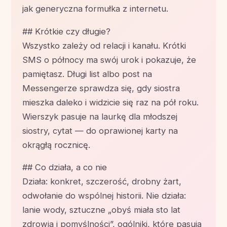
jak generyczna formułka z internetu.
## Krótkie czy długie?
Wszystko zależy od relacji i kanału. Krótki
SMS o północy ma swój urok i pokazuje, że
pamiętasz. Długi list albo post na
Messengerze sprawdza się, gdy siostra
mieszka daleko i widzicie się raz na pół roku.
Wierszyk pasuje na laurkę dla młodszej
siostry, cytat — do oprawionej karty na
okrągłą rocznicę.
## Co działa, a co nie
Działa: konkret, szczerość, drobny żart,
odwołanie do wspólnej historii. Nie działa:
lanie wody, sztuczne „obyś miała sto lat
zdrowia i pomyślności”, ogólniki, które pasują