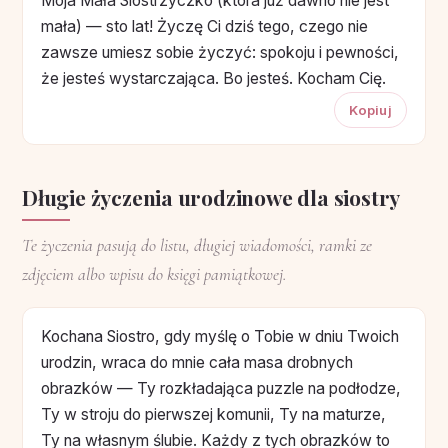
Moja Mała Siostrzyczko (która już dawno nie jest
mała) — sto lat! Życzę Ci dziś tego, czego nie
zawsze umiesz sobie życzyć: spokoju i pewności,
że jesteś wystarczająca. Bo jesteś. Kocham Cię.
Kopiuj
Długie życzenia urodzinowe dla siostry
Te życzenia pasują do listu, długiej wiadomości, ramki ze
zdjęciem albo wpisu do księgi pamiątkowej.
Kochana Siostro, gdy myślę o Tobie w dniu Twoich
urodzin, wraca do mnie cała masa drobnych
obrazków — Ty rozkładająca puzzle na podłodze,
Ty w stroju do pierwszej komunii, Ty na maturze,
Ty na własnym ślubie. Każdy z tych obrazków to