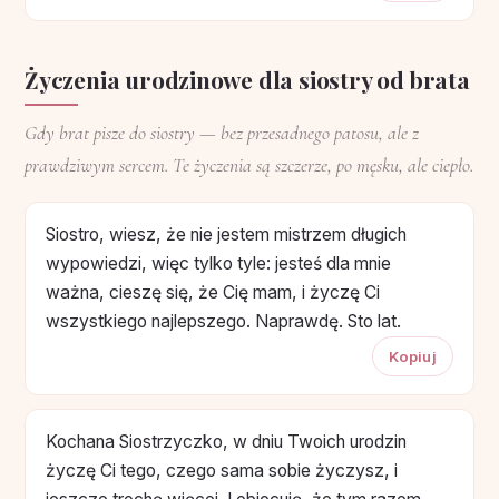
Życzenia urodzinowe dla siostry od brata
Gdy brat pisze do siostry — bez przesadnego patosu, ale z
prawdziwym sercem. Te życzenia są szczerze, po męsku, ale ciepło.
Siostro, wiesz, że nie jestem mistrzem długich
wypowiedzi, więc tylko tyle: jesteś dla mnie
ważna, cieszę się, że Cię mam, i życzę Ci
wszystkiego najlepszego. Naprawdę. Sto lat.
Kopiuj
Kochana Siostrzyczko, w dniu Twoich urodzin
życzę Ci tego, czego sama sobie życzysz, i