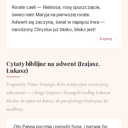
Rorate caeli — Niebiosa, rosę spuszczajcie,
świeci nam Maryja na pierwszej rorate.
Adwent się zaczyna, świat w napięciu trwa —
narodzony Chrystus już blisko, blisko jest!
Kopiuj
Cytaty biblijne na adwent (Izajasz,
Łukasz)
Fragmenty Pisma Świętego, które tradycyjnie towarzyszą
adwentowi — z księgi Izajasza i Ewangelii według Łukasza.
Idealne do wpisu na kartce, do parafialnego biuletynu, do
modlitwy.
„Oto Panna pocznie i porodzi Syna, i nazwie Go