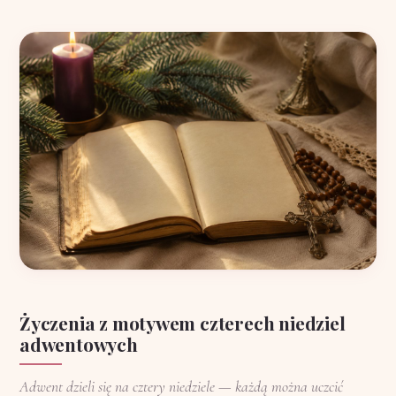
Życzenia z motywem czterech niedziel
adwentowych
Adwent dzieli się na cztery niedziele — każdą można uczcić