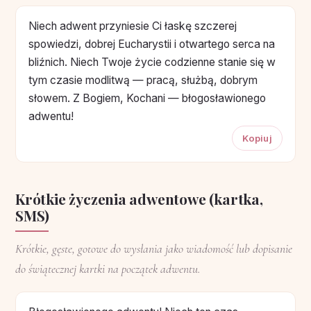
Niech adwent przyniesie Ci łaskę szczerej
spowiedzi, dobrej Eucharystii i otwartego serca na
bliźnich. Niech Twoje życie codzienne stanie się w
tym czasie modlitwą — pracą, służbą, dobrym
słowem. Z Bogiem, Kochani — błogosławionego
adwentu!
Kopiuj
Krótkie życzenia adwentowe (kartka,
SMS)
Krótkie, gęste, gotowe do wysłania jako wiadomość lub dopisanie
do świątecznej kartki na początek adwentu.