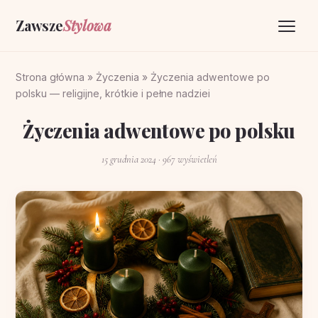
Zawsze
Stylowa
Strona główna
Strona główna
»
Życzenia
»
Życzenia adwentowe po
polsku — religijne, krótkie i pełne nadziei
Życzenia
Życzenia adwentowe po polsku
O portalu
15 grudnia 2024
· 967 wyświetleń
Kontakt