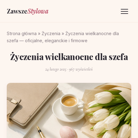
Zawsze
Stylowa
Strona główna
Strona główna
»
Życzenia
»
Życzenia wielkanocne dla
szefa — oficjalne, eleganckie i firmowe
Życzenia
Życzenia wielkanocne dla szefa
O portalu
24 lutego 2025
· 967 wyświetleń
Kontakt