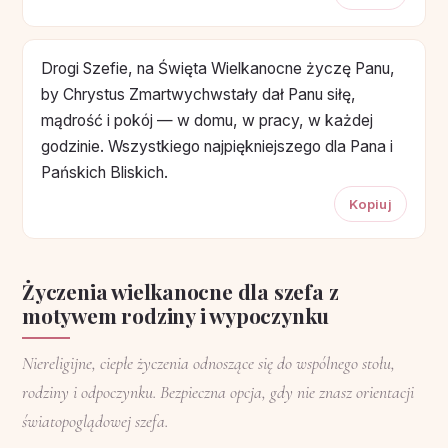
Drogi Szefie, na Święta Wielkanocne życzę Panu,
by Chrystus Zmartwychwstały dał Panu siłę,
mądrość i pokój — w domu, w pracy, w każdej
godzinie. Wszystkiego najpiękniejszego dla Pana i
Pańskich Bliskich.
Kopiuj
Życzenia wielkanocne dla szefa z
motywem rodziny i wypoczynku
Niereligijne, ciepłe życzenia odnoszące się do wspólnego stołu,
rodziny i odpoczynku. Bezpieczna opcja, gdy nie znasz orientacji
światopoglądowej szefa.