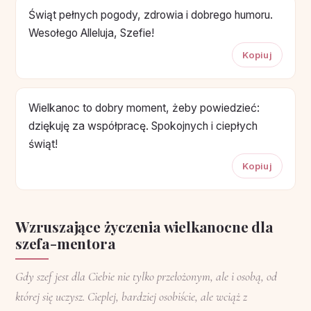
Świąt pełnych pogody, zdrowia i dobrego humoru.
Wesołego Alleluja, Szefie!
Kopiuj
Wielkanoc to dobry moment, żeby powiedzieć:
dziękuję za współpracę. Spokojnych i ciepłych
świąt!
Kopiuj
Wzruszające życzenia wielkanocne dla
szefa-mentora
Gdy szef jest dla Ciebie nie tylko przełożonym, ale i osobą, od
której się uczysz. Cieplej, bardziej osobiście, ale wciąż z