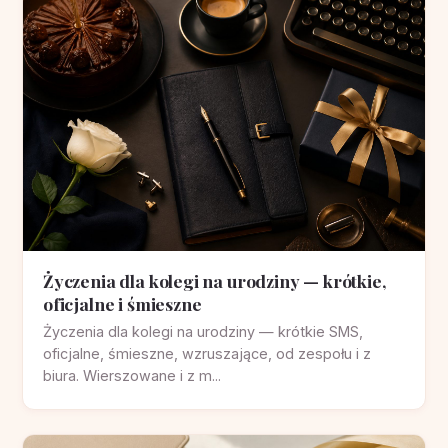
Życzenia dla kolegi na urodziny — krótkie,
oficjalne i śmieszne
Życzenia dla kolegi na urodziny — krótkie SMS,
oficjalne, śmieszne, wzruszające, od zespołu i z
biura. Wierszowane i z m...