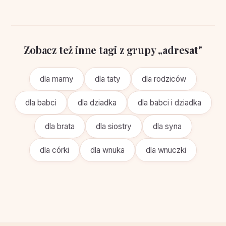
Zobacz też inne tagi z grupy „adresat"
dla mamy
dla taty
dla rodziców
dla babci
dla dziadka
dla babci i dziadka
dla brata
dla siostry
dla syna
dla córki
dla wnuka
dla wnuczki