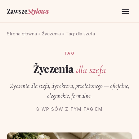
Zawsze
Stylowa
Strona główna
Strona główna
»
Życzenia
»
Tag: dla szefa
Życzenia
TAG
O portalu
Życzenia
dla szefa
Kontakt
Życzenia dla szefa, dyrektora, przełożonego — oficjalne,
eleganckie, formalne.
8 WPISÓW Z TYM TAGIEM