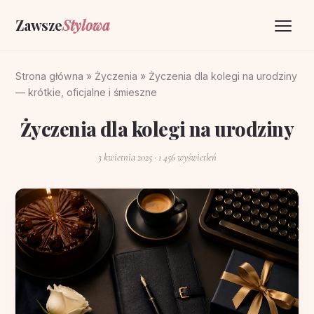
Zawsze
Stylowa
Strona główna
Strona główna
»
Życzenia
»
Życzenia dla kolegi na urodziny
— krótkie, oficjalne i śmieszne
Życzenia
Życzenia dla kolegi na urodziny
O portalu
3 kwietnia 2025
· 1 456 wyświetleń
Kontakt