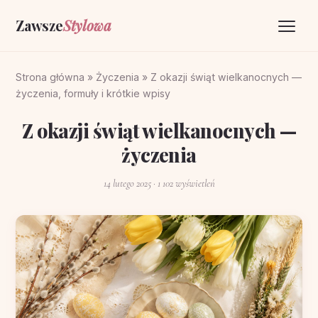
Zawsze
Stylowa
Strona główna
Strona główna
»
Życzenia
»
Z okazji świąt wielkanocnych —
życzenia, formuły i krótkie wpisy
Życzenia
Z okazji świąt wielkanocnych —
O portalu
życzenia
Kontakt
14 lutego 2025
· 1 102 wyświetleń