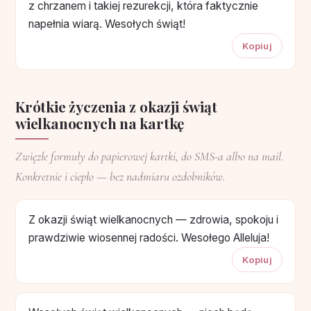
z chrzanem i takiej rezurekcji, która faktycznie
napełnia wiarą. Wesołych świąt!
Kopiuj
Krótkie życzenia z okazji świąt
wielkanocnych na kartkę
Zwięzłe formuły do papierowej kartki, do SMS-a albo na mail.
Konkretnie i ciepło — bez nadmiaru ozdobników.
Z okazji świąt wielkanocnych — zdrowia, spokoju i
prawdziwie wiosennej radości. Wesołego Alleluja!
Kopiuj