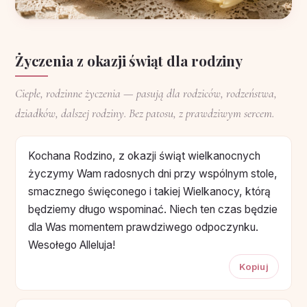
Życzenia z okazji świąt dla rodziny
Ciepłe, rodzinne życzenia — pasują dla rodziców, rodzeństwa,
dziadków, dalszej rodziny. Bez patosu, z prawdziwym sercem.
Kochana Rodzino, z okazji świąt wielkanocnych
życzymy Wam radosnych dni przy wspólnym stole,
smacznego święconego i takiej Wielkanocy, którą
będziemy długo wspominać. Niech ten czas będzie
dla Was momentem prawdziwego odpoczynku.
Wesołego Alleluja!
Kopiuj