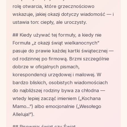
rolę otwarcia, które grzecznościowo
wskazuje, jakiej okazji dotyczy wiadomość — i
ustawia ton: ciepły, ale uroczysty.
## Kiedy używać tej formuły, a kiedy nie
Formuła „z okazji świąt wielkanocnych”
pasuje do prawie każdej kartki świątecznej —
od rodzinnej po firmową. Brzmi szczególnie
dobrze w oficjalnych pismach,
korespondencji urzędowej i mailowej. W
bardzo bliskich, osobistych wiadomościach
do najbliższej rodziny bywa za chłodna —
wtedy lepiej zacząć imieniem („Kochana
Mamo...”) albo emocjonalnie („Wesołego
Alleluja!”).
## Pisownia: świąt czy Świąt