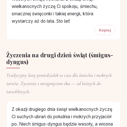
wielkanocnych życzę Ci spokoju, śmiechu,
smacznej święconki i takiej energii, która
wystarczy aż do lata. Sto lat!
Kopiuj
Życzenia na drugi dzień świąt (śmigus-
dyngus)
Tradycyjny lany poniedziałek to czas dla śmiechu i mokrych
żartów. Życzenia z mrugnięciem oka — od luźnych do
żartobliwych.
Z okazji drugiego dnia świąt wielkanocnych życzę
Ci suchych ubrań do południa i mokrych przyjaciół
po. Niech śmigus-dyngus będzie wesoły, a wiosna