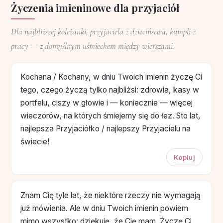
Życzenia imieninowe dla przyjaciół
Dla najbliższej koleżanki, przyjaciela z dzieciństwa, kumpli z
pracy — z domyślnym uśmiechem między wierszami.
Kochana / Kochany, w dniu Twoich imienin życzę Ci
tego, czego życzą tylko najbliżsi: zdrowia, kasy w
portfelu, ciszy w głowie i — koniecznie — więcej
wieczorów, na których śmiejemy się do łez. Sto lat,
najlepsza Przyjaciółko / najlepszy Przyjacielu na
świecie!
Kopiuj
Znam Cię tyle lat, że niektóre rzeczy nie wymagają
już mówienia. Ale w dniu Twoich imienin powiem
mimo wszystko: dziękuję, że Cię mam. Życzę Ci,