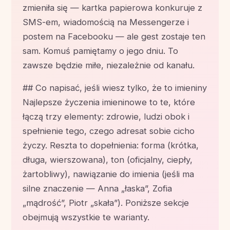
zmieniła się — kartka papierowa konkuruje z
SMS-em, wiadomością na Messengerze i
postem na Facebooku — ale gest zostaje ten
sam. Komuś pamiętamy o jego dniu. To
zawsze będzie miłe, niezależnie od kanału.
## Co napisać, jeśli wiesz tylko, że to imieniny
Najlepsze życzenia imieninowe to te, które
łączą trzy elementy: zdrowie, ludzi obok i
spełnienie tego, czego adresat sobie cicho
życzy. Reszta to dopełnienia: forma (krótka,
długa, wierszowana), ton (oficjalny, ciepły,
żartobliwy), nawiązanie do imienia (jeśli ma
silne znaczenie — Anna „łaska”, Zofia
„mądrość”, Piotr „skała”). Poniższe sekcje
obejmują wszystkie te warianty.