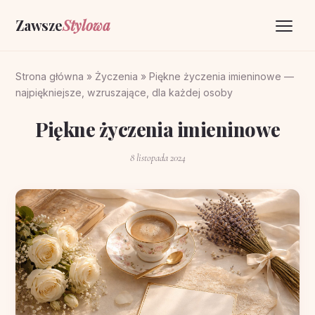
Zawsze
Stylowa
Strona główna
Strona główna
»
Życzenia
»
Piękne życzenia imieninowe —
najpiękniejsze, wzruszające, dla każdej osoby
Życzenia
Piękne życzenia imieninowe
O portalu
8 listopada 2024
Kontakt