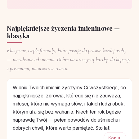
Najpiękniejsze życzenia imieninowe —
klasyka
Klasyczne, ciepłe formuły, które pasują do prawie każdej osoby
— niezależnie od imienia. Dobre na uroczystą kartkę, do koperty
z prezentem, na otwarcie toastu.
W dniu Twoich imienin życzymy Ci wszystkiego, co
najpiękniejsze: zdrowia, którego się nie zauważa,
miłości, która nie wymaga słów, i takich ludzi obok,
którym ufa się bez wahania. Niech ten rok będzie
naprawdę Twój — pełen powodów do uśmiechu i
dobrych chwil, które warto pamiętać. Sto lat!
Kopiuj