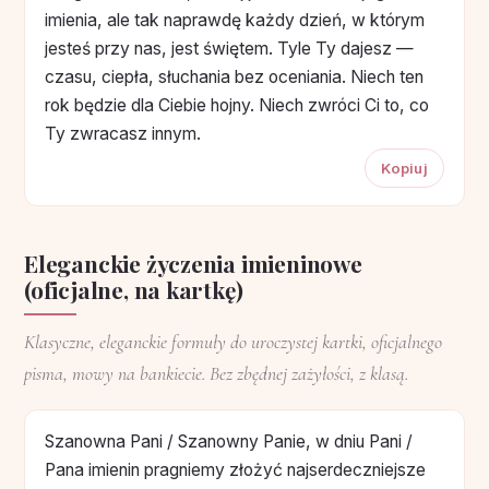
imienia, ale tak naprawdę każdy dzień, w którym
jesteś przy nas, jest świętem. Tyle Ty dajesz —
czasu, ciepła, słuchania bez oceniania. Niech ten
rok będzie dla Ciebie hojny. Niech zwróci Ci to, co
Ty zwracasz innym.
Kopiuj
Eleganckie życzenia imieninowe
(oficjalne, na kartkę)
Klasyczne, eleganckie formuły do uroczystej kartki, oficjalnego
pisma, mowy na bankiecie. Bez zbędnej zażyłości, z klasą.
Szanowna Pani / Szanowny Panie, w dniu Pani /
Pana imienin pragniemy złożyć najserdeczniejsze