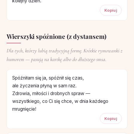
kolejny dzień.
Kopiuj
Wierszyki spóźnione (z dystansem)
Dla tych, którzy lubią tradycyjną formę. Krótkie rymowanki z
humorem — pasują na kartkę albo do dłuższego smsa.
Spóźniłam się ja, spóźnił się czas,
ale życzenia płyną w sam raz.
Zdrowia, miłości i drobnych spraw —
wszystkiego, co Ci się chce, w dnia każdego
mrugnięcie!
Kopiuj