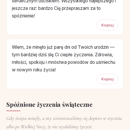
serdecznym uściskiem. Wszystkiego najlepszego i
jeszcze raz: bardzo Cię przepraszam za to
spóźnienie!
Kopiuj
Wiem, że minęło już parę dni od Twoich urodzin —
tym bardziej dziś ślę Ci ciepłe życzenia. Zdrowia,
miłości, spokoju i mnóstwa powodów do uśmiechu
w nowym roku życia!
Kopiuj
Spóźnione życzenia świąteczne
Gdy święta minęły, a my zorientowaliśmy się dopiero w styczniu
albo po Wielkiej Nocy, że nie wysłaliśmy życzeń.