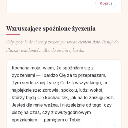
Kopiuj
Wzruszające spóźnione życzenia
Gdy spóźnienie chcemy zrekompensować ciepłem słów. Pasuje do
dłuższej wiadomości albo do osobistej kartki.
Kochana moja, wiem, że spóźniłam się z
życzeniami — i bardzo Cię za to przepraszam.
Tym serdeczniej życzę Ci dziś wszystkiego, co
najpiękniejsze: zdrowia, spokoju, ludzi wokół,
którzy będą Cię kochać tak, jak na to zasługujesz.
Jesteś dla mnie ważna, i niezależnie od tego, czy
piszę na czas, czy z dwutygodniowym
opóźnieniem — pamiętam o Tobie.