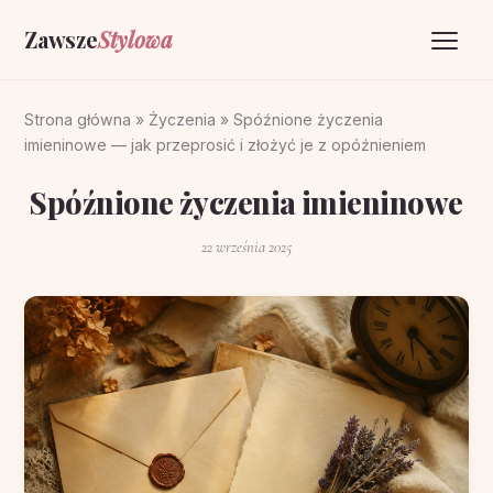
Zawsze
Stylowa
Strona główna
Strona główna
»
Życzenia
»
Spóźnione życzenia
imieninowe — jak przeprosić i złożyć je z opóźnieniem
Życzenia
Spóźnione życzenia imieninowe
O portalu
22 września 2025
Kontakt