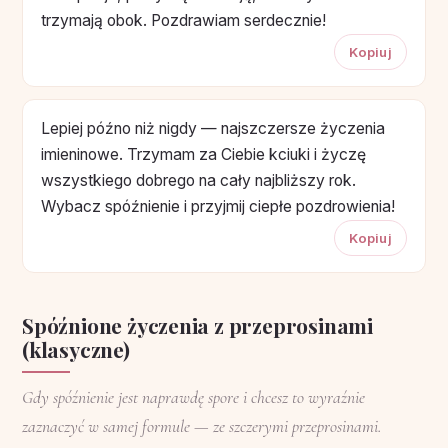
trzymają obok. Pozdrawiam serdecznie!
Kopiuj
Lepiej późno niż nigdy — najszczersze życzenia
imieninowe. Trzymam za Ciebie kciuki i życzę
wszystkiego dobrego na cały najbliższy rok.
Wybacz spóźnienie i przyjmij ciepłe pozdrowienia!
Kopiuj
Spóźnione życzenia z przeprosinami
(klasyczne)
Gdy spóźnienie jest naprawdę spore i chcesz to wyraźnie
zaznaczyć w samej formule — ze szczerymi przeprosinami.