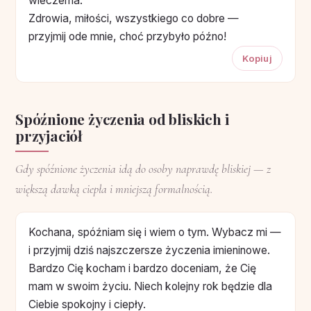
wieczerna.
Zdrowia, miłości, wszystkiego co dobre —
przyjmij ode mnie, choć przybyło późno!
Kopiuj
Spóźnione życzenia od bliskich i
przyjaciół
Gdy spóźnione życzenia idą do osoby naprawdę bliskiej — z
większą dawką ciepła i mniejszą formalnością.
Kochana, spóźniam się i wiem o tym. Wybacz mi —
i przyjmij dziś najszczersze życzenia imieninowe.
Bardzo Cię kocham i bardzo doceniam, że Cię
mam w swoim życiu. Niech kolejny rok będzie dla
Ciebie spokojny i ciepły.