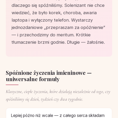
dlaczego się spóźniliśmy. Solenizant nie chce
wiedzieć, że było korek, choroba, awaria
laptopa i wyłączony telefon. Wystarczy
jednozdaniowe „przepraszam za opóźnienie”
— i przechodzimy do meritum. Krótkie
tłumaczenie brzmi godnie. Długie — żałośnie.
Spóźnione życzenia imieninowe —
uniwersalne formuły
Klasyczne, ciepłe życzenia, które działają niezależnie od tego, czy
spóźniliśmy się dzień, tydzień czy dwa tygodnie.
Lepiej późno niż wcale — z całego serca składam