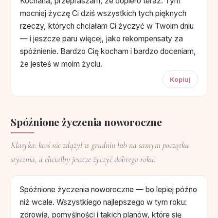
Kochana, przepraszam, że dopiero teraz. Tym
mocniej życzę Ci dziś wszystkich tych pięknych
rzeczy, których chciałam Ci życzyć w Twoim dniu
— i jeszcze paru więcej, jako rekompensaty za
spóźnienie. Bardzo Cię kocham i bardzo doceniam,
że jesteś w moim życiu.
Kopiuj
Spóźnione życzenia noworoczne
Klasyka: ktoś nie zdążył w grudniu lub na samym początku
stycznia, a chciałby jeszcze życzyć dobrego roku.
Spóźnione życzenia noworoczne — bo lepiej późno
niż wcale. Wszystkiego najlepszego w tym roku:
zdrowia, pomyślności i takich planów, które się