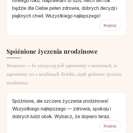
nowego roku. Naprawiam to dziś: niech ten rok
będzie dla Ciebie pełen zdrowia, dobrych decyzji i
pięknych chwil. Wszystkiego najlepszego!
Kopiuj
Spóźnione życzenia urodzinowe
Bonusowo — bo zazwyczaj jeśli zapomnimy o imieninach, to
zapomnimy też o urodzinach. Krótkie, ciepłe spóźnione życzenia
urodzinowe.
Spóźnione, ale szczere życzenia urodzinowe!
Wszystkiego najlepszego — zdrowia, spokoju i
dobrych ludzi obok. Wybacz, że dopiero teraz.
Kopiuj