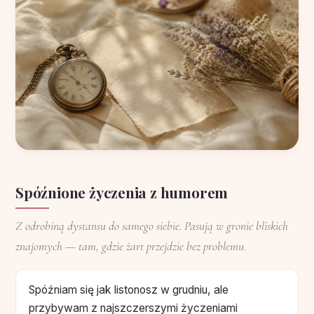
Spóźnione życzenia z humorem
Z odrobiną dystansu do samego siebie. Pasują w gronie bliskich
znajomych — tam, gdzie żart przejdzie bez problemu.
Spóźniam się jak listonosz w grudniu, ale
przybywam z najszczerszymi życzeniami