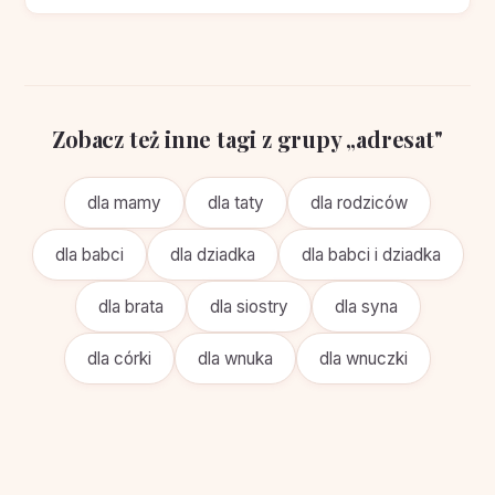
Zobacz też inne tagi z grupy „adresat"
dla mamy
dla taty
dla rodziców
dla babci
dla dziadka
dla babci i dziadka
dla brata
dla siostry
dla syna
dla córki
dla wnuka
dla wnuczki