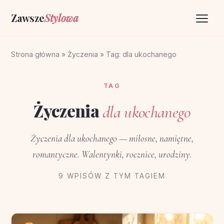
Zawsze
Stylowa
Strona główna
Strona główna
»
Życzenia
»
Tag: dla ukochanego
Życzenia
TAG
O portalu
Życzenia
dla ukochanego
Kontakt
Życzenia dla ukochanego — miłosne, namiętne,
romantyczne. Walentynki, rocznice, urodziny.
9 WPISÓW Z TYM TAGIEM