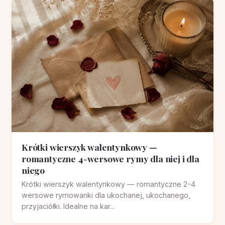
Krótki wierszyk walentynkowy —
romantyczne 4-wersowe rymy dla niej i dla
niego
Krótki wierszyk walentynkowy — romantyczne 2-4
wersowe rymowanki dla ukochanej, ukochanego,
przyjaciółki. Idealne na kar...