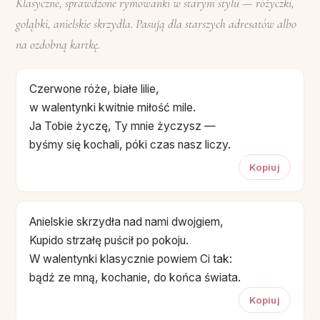
Klasyczne, sprawdzone rymowanki w starym stylu — różyczki,
gołąbki, anielskie skrzydła. Pasują dla starszych adresatów albo
na ozdobną kartkę.
Czerwone róże, białe lilie,
w walentynki kwitnie miłość mile.
Ja Tobie życzę, Ty mnie życzysz —
byśmy się kochali, póki czas nasz liczy.
Kopiuj
Anielskie skrzydła nad nami dwojgiem,
Kupido strzałę puścił po pokoju.
W walentynki klasycznie powiem Ci tak:
bądź ze mną, kochanie, do końca świata.
Kopiuj