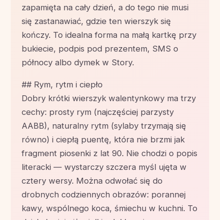
zapamięta na cały dzień, a do tego nie musi
się zastanawiać, gdzie ten wierszyk się
kończy. To idealna forma na małą kartkę przy
bukiecie, podpis pod prezentem, SMS o
północy albo dymek w Story.
## Rym, rytm i ciepło
Dobry krótki wierszyk walentynkowy ma trzy
cechy: prosty rym (najczęściej parzysty
AABB), naturalny rytm (sylaby trzymają się
równo) i ciepłą puentę, która nie brzmi jak
fragment piosenki z lat 90. Nie chodzi o popis
literacki — wystarczy szczera myśl ujęta w
cztery wersy. Można odwołać się do
drobnych codziennych obrazów: porannej
kawy, wspólnego koca, śmiechu w kuchni. To