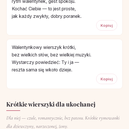
rytm walentynek, gest spokoju.
Kochać Ciebie — to jest proste,
jak każdy zwykły, dobry poranek.
Kopiuj
Walentynkowy wierszyk krótki,
bez wielkich słów, bez wielkiej muzyki.
Wystarczy powiedzieć: Ty i ja —
reszta sama się wkoło dzieje.
Kopiuj
Krótkie wierszyki dla ukochanej
Dla niej — czule, romantycznie, bez patosu. Krótkie rymowanki
dla dziewczyny, narzeczonej, żony.