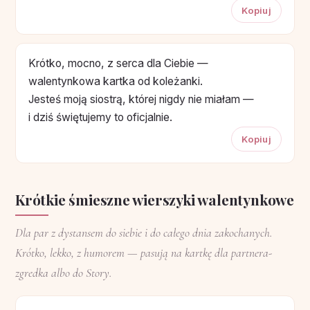
Kopiuj
Krótko, mocno, z serca dla Ciebie —
walentynkowa kartka od koleżanki.
Jesteś moją siostrą, której nigdy nie miałam —
i dziś świętujemy to oficjalnie.
Kopiuj
Krótkie śmieszne wierszyki walentynkowe
Dla par z dystansem do siebie i do całego dnia zakochanych.
Krótko, lekko, z humorem — pasują na kartkę dla partnera-
zgredka albo do Story.