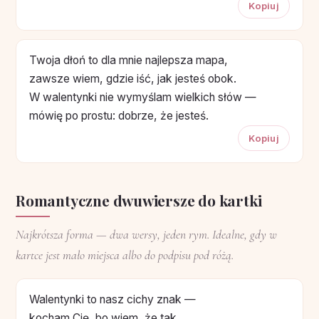
Kopiuj
Twoja dłoń to dla mnie najlepsza mapa,
zawsze wiem, gdzie iść, jak jesteś obok.
W walentynki nie wymyślam wielkich słów —
mówię po prostu: dobrze, że jesteś.
Kopiuj
Romantyczne dwuwiersze do kartki
Najkrótsza forma — dwa wersy, jeden rym. Idealne, gdy w
kartce jest mało miejsca albo do podpisu pod różą.
Walentynki to nasz cichy znak —
kocham Cię, bo wiem, że tak.