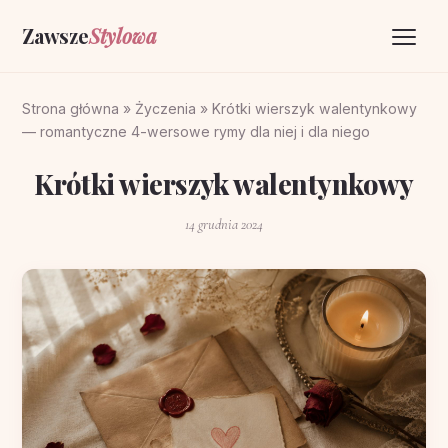
Zawsze
Stylowa
Strona główna
Strona główna
»
Życzenia
»
Krótki wierszyk walentynkowy
— romantyczne 4-wersowe rymy dla niej i dla niego
Życzenia
Krótki wierszyk walentynkowy
O portalu
14 grudnia 2024
Kontakt