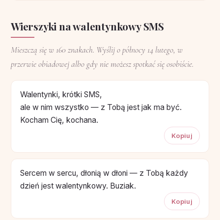
Wierszyki na walentynkowy SMS
Mieszczą się w 160 znakach. Wyślij o północy 14 lutego, w
przerwie obiadowej albo gdy nie możesz spotkać się osobiście.
Walentynki, krótki SMS,
ale w nim wszystko — z Tobą jest jak ma być.
Kocham Cię, kochana.
Kopiuj
Sercem w sercu, dłonią w dłoni — z Tobą każdy
dzień jest walentynkowy. Buziak.
Kopiuj