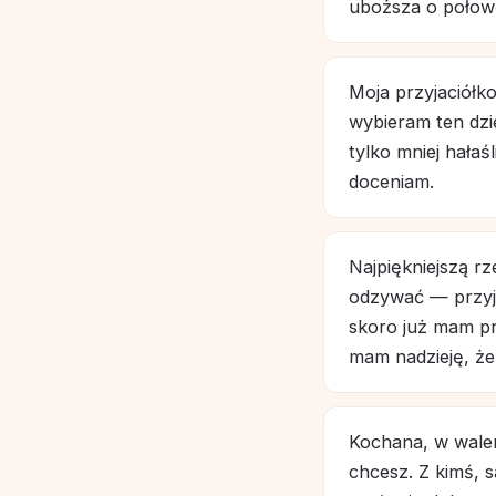
uboższa o połowę
Moja przyjaciółko
wybieram ten dzie
tylko mniej hałaś
doceniam.
Najpiękniejszą rz
odzywać — przyj
skoro już mam pre
mam nadzieję, że 
Kochana, w walent
chcesz. Z kimś, 