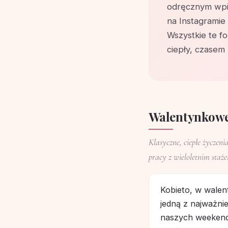
odręcznym wpi
na Instagramie
Wszystkie te f
ciepły, czasem
Walentynkowe 
Klasyczne, ciepłe życzenia
pracy z wieloletnim staż
Kobieto, w walen
jedną z najważni
naszych weekend