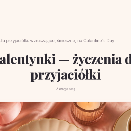
la przyjaciółki: wzruszające, śmieszne, na Galentine's Day
alentynki — życzenia d
przyjaciółki
8 lutego 2025