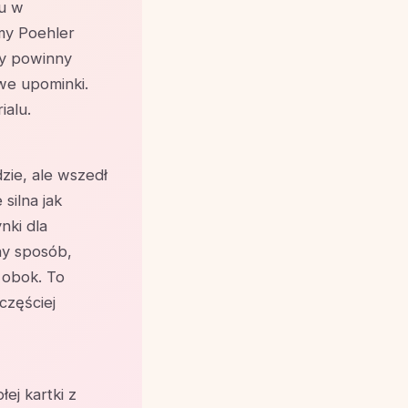
ku w
my Poehler
ty powinny
owe upominki.
ialu.
dzie, ale wszedł
silna jak
nki dla
ny sposób,
 obok. To
częściej
ej kartki z