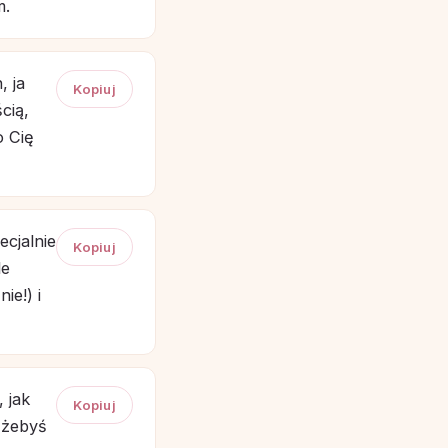
m.
, ja
Kopiuj
cią,
o Cię
ecjalnie
Kopiuj
le
ie!) i
 jak
Kopiuj
 żebyś