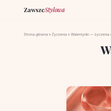
Zawsze
Stylowa
Strona główna
»
Życzenia
»
Walentynki — życzenia d
W