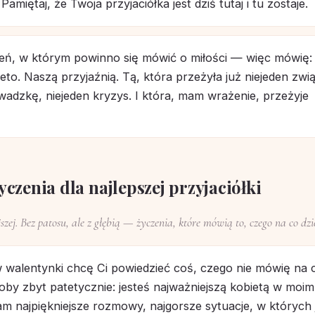
Pamiętaj, że Twoja przyjaciółka jest dziś tutaj i tu zostaje.
ień, w którym powinno się mówić o miłości — więc mówię:
to. Naszą przyjaźnią. Tą, która przeżyła już niejeden zwi
wadzkę, niejeden kryzys. I która, mam wrażenie, przeżyje
czenia dla najlepszej przyjaciółki
jszej. Bez patosu, ale z głębią — życzenia, które mówią to, czego na co dzi
w walentynki chcę Ci powiedzieć coś, czego nie mówię na 
oby zbyt patetycznie: jesteś najważniejszą kobietą w moim
m najpiękniejsze rozmowy, najgorsze sytuacje, w których