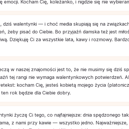
 emocji. Kocham Cię, koleżanko, i nigdzie się nie wybiera
, dziś walentynki — i choć media skupiają się na związkach
ń, żeby pisać do Ciebie. Bo przyjaźń damska też jest miłoś
liwą. Dziękuję Ci za wszystkie lata, kawy i rozmowy. Bardz
eczą w naszej znajomości jest to, że nie musimy się dziś sp
aźń tej rangi nie wymaga walentynkowych potwierdzeń. A
tekst: kocham Cię, jesteś kobietą mojego życia (platoniczn
ten rok będzie dla Ciebie dobry.
ynki życzę Ci tego, co najfajniejsze: dnia spędzonego tak,
sama, z nami przy kawie — wszystko jedno. Najważniejsze,