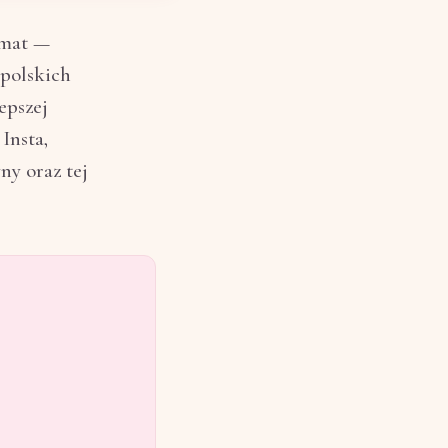
emat —
 polskich
epszej
Insta,
ny oraz tej