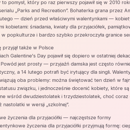
y to pomysł, który po raz pierwszy pojawił się w 2010 ro
erialu „Parks and Recreation”. Bohaterka grana przez A
3 lutego — dzień przed właściwymi walentynkami — kobie
i kobietami: śniadania, kwiaty dla przyjaciółek, pamiątk
ę w popkulturze i bardzo szybko przekroczyła granice ser
ę przyjął także w Polsce
iach Galentine's Day pojawił się dopiero w ostatniej deka
Powód jest prosty — przyjaźń damska jest często równie 
czny, a 14 lutego potrafi być irytujący dla singli. Walenty
ozwiązują oba problemy: można świętować ten dzień w faj
statusu związku, i jednocześnie docenić kobiety, które są
ne wśród dwudziestolatek i trzydziestolatek, choć coraz 
 nastolatki w wersji „szkolnej”.
e życzenia dla przyjaciółki — najczęstsze formy
entynkowe życzenia dla przyjaciółki przyjmują formę: ciepł