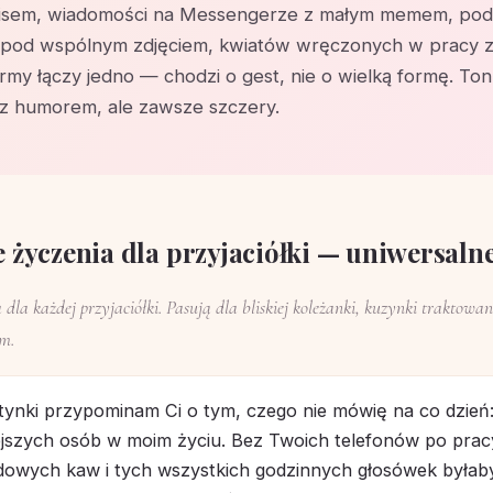
sem, wiadomości na Messengerze z małym memem, podp
 pod wspólnym zdjęciem, kwiatów wręczonych w pracy z
ormy łączy jedno — chodzi o gest, nie o wielką formę. To
 z humorem, ale zawsze szczery.
życzenia dla przyjaciółki — uniwersaln
 dla każdej przyjaciółki. Pasują dla bliskiej koleżanki, kuzynki traktowane
em.
tynki przypominam Ci o tym, czego nie mówię na co dzień:
ejszych osób w moim życiu. Bez Twoich telefonów po prac
owych kaw i tych wszystkich godzinnych głosówek była