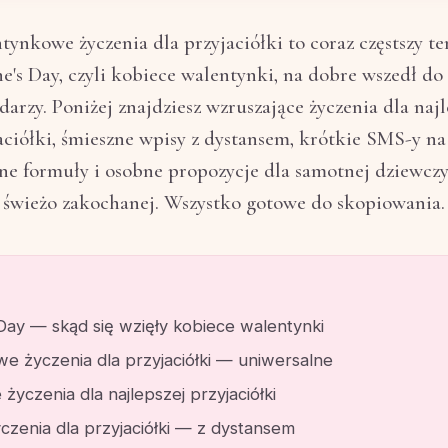
tynkowe życzenia dla przyjaciółki to coraz częstszy t
e's Day, czyli kobiece walentynki, na dobre wszedł do
darzy. Poniżej znajdziesz wzruszające życzenia dla najl
aciółki, śmieszne wpisy z dystansem, krótkie SMS-y na 
e formuły i osobne propozycje dla samotnej dziewczy
świeżo zakochanej. Wszystko gotowe do skopiowania.
 Day — skąd się wzięły kobiece walentynki
e życzenia dla przyjaciółki — uniwersalne
życzenia dla najlepszej przyjaciółki
czenia dla przyjaciółki — z dystansem