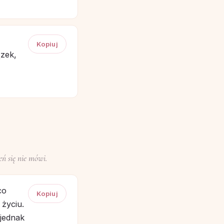
Kopiuj
ązek,
eń się nie mówi.
co
Kopiuj
 życiu.
 jednak