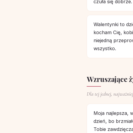
czuła się dobrze. 
Walentynki to dz
kocham Cię, kobie
niejedną przepro
wszystko.
Wzruszające ży
Dla tej jednej, najważnie
Moja najlepsza, 
dzień, bo brzmiał
Tobie zawdzięcza