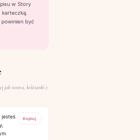
isu w Story
 karteczką.
n powinien być
e
j jak siostra, koleżanki z
 jesteś
Kopiuj
y,
bym