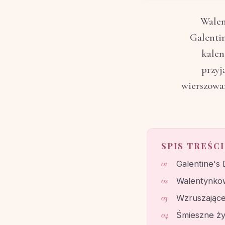
Walen
Galentin
kalen
przyj
wierszowan
SPIS TREŚCI
Galentine's
Walentynkow
Wzruszające 
Śmieszne ży