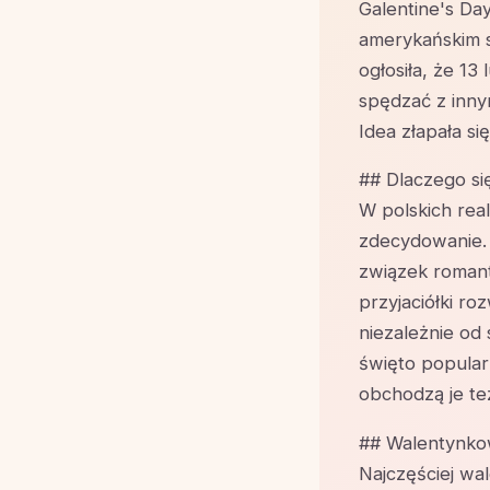
Galentine's Da
amerykańskim s
ogłosiła, że 1
spędzać z innym
Idea złapała si
## Dlaczego si
W polskich real
zdecydowanie. 
związek romanty
przyjaciółki r
niezależnie od 
święto popular
obchodzą je też
## Walentynkow
Najczęściej wal