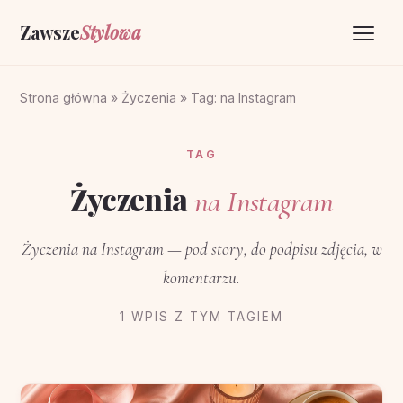
Zawsze
Stylowa
Strona główna
Strona główna
»
Życzenia
»
Tag: na Instagram
Życzenia
TAG
O portalu
Życzenia
na Instagram
Kontakt
Życzenia na Instagram — pod story, do podpisu zdjęcia, w
komentarzu.
1 WPIS Z TYM TAGIEM