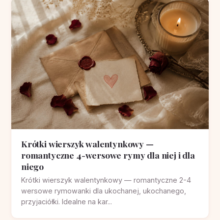
Krótki wierszyk walentynkowy —
romantyczne 4-wersowe rymy dla niej i dla
niego
Krótki wierszyk walentynkowy — romantyczne 2-4
wersowe rymowanki dla ukochanej, ukochanego,
przyjaciółki. Idealne na kar...