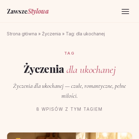
Zawsze
Stylowa
Strona główna
Strona główna
»
Życzenia
»
Tag: dla ukochanej
Życzenia
TAG
O portalu
Życzenia
dla ukochanej
Kontakt
Życzenia dla ukochanej — czułe, romantyczne, pełne
miłości.
8 WPISÓW Z TYM TAGIEM