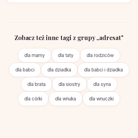
Zobacz też inne tagi z grupy „adresat"
dla mamy
dla taty
dla rodziców
dla babci
dla dziadka
dla babci i dziadka
dla brata
dla siostry
dla syna
dla córki
dla wnuka
dla wnuczki