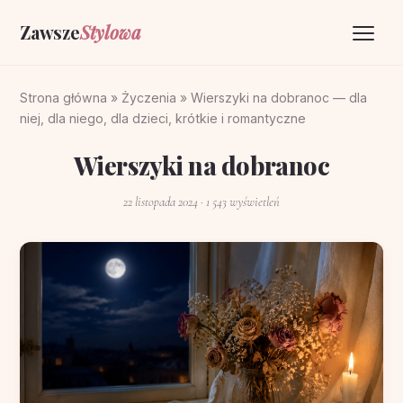
Zawsze
Stylowa
Strona główna
Strona główna
»
Życzenia
»
Wierszyki na dobranoc — dla
niej, dla niego, dla dzieci, krótkie i romantyczne
Życzenia
Wierszyki na dobranoc
O portalu
22 listopada 2024
· 1 543 wyświetleń
Kontakt