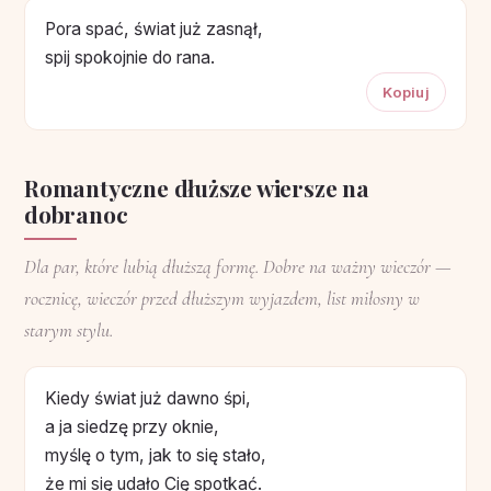
Pora spać, świat już zasnął,
spij spokojnie do rana.
Kopiuj
Romantyczne dłuższe wiersze na
dobranoc
Dla par, które lubią dłuższą formę. Dobre na ważny wieczór —
rocznicę, wieczór przed dłuższym wyjazdem, list miłosny w
starym stylu.
Kiedy świat już dawno śpi,
a ja siedzę przy oknie,
myślę o tym, jak to się stało,
że mi się udało Cię spotkać.