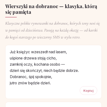
Wierszyki na dobranoc — klasyka, którą
się pamięta
Klasyczne polskie rymowanki na dobranoc, których tony nosi się
w pamięci od dzieciństwa. Pasują na każdą okazję — od kartki
do kogoś starszego po wieczorny SMS w stylu retro.
Już księżyc wzeszedł nad lasem,
uśpione drzewa stoją cicho,
zamknij oczy, kochana osobo —
dzień się skończył, niech będzie dobrze.
Dobranoc, śpij spokojnie,
jutro znów będzie dzień.
Kopiuj