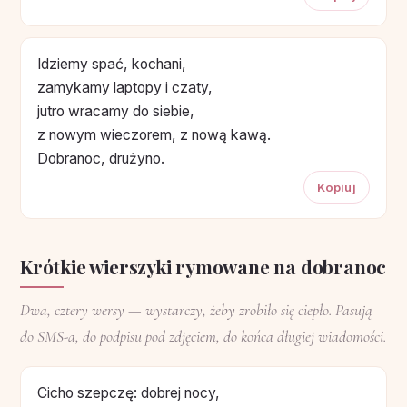
Idziemy spać, kochani,
zamykamy laptopy i czaty,
jutro wracamy do siebie,
z nowym wieczorem, z nową kawą.
Dobranoc, drużyno.
Kopiuj
Krótkie wierszyki rymowane na dobranoc
Dwa, cztery wersy — wystarczy, żeby zrobiło się ciepło. Pasują
do SMS-a, do podpisu pod zdjęciem, do końca długiej wiadomości.
Cicho szepczę: dobrej nocy,