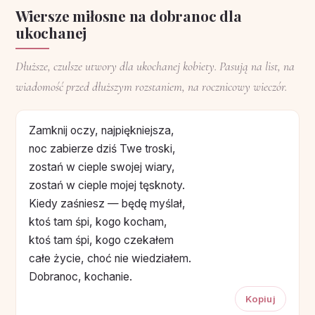
Wiersze miłosne na dobranoc dla
ukochanej
Dłuższe, czulsze utwory dla ukochanej kobiety. Pasują na list, na
wiadomość przed dłuższym rozstaniem, na rocznicowy wieczór.
Zamknij oczy, najpiękniejsza,
noc zabierze dziś Twe troski,
zostań w cieple swojej wiary,
zostań w cieple mojej tęsknoty.
Kiedy zaśniesz — będę myślał,
ktoś tam śpi, kogo kocham,
ktoś tam śpi, kogo czekałem
ca­łe życie, choć nie wiedziałem.
Dobranoc, kochanie.
Kopiuj