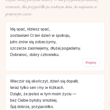
rozmowie, dla przyjaciółki po trudnym dniu, do napisania w
grupowym czacie.
Idę spać, idziesz spać,
zostawiam Ci ten dzień w spokoju,
jutro znów się zobaczymy,
szczerze zaśmiejemy, dłużej pogadamy.
Dobranoc, dobry człowieku.
Kopiuj
Wieczór się skończył, dzień się dopalił,
teraz tylko sen i my w łóżkach.
Dzięki, że jesteś w tym moim życiu —
bez Ciebie byłoby smutniej.
Śpij dobrze, przyjaciółko.