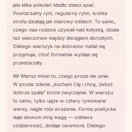
jaki kilka pokoleń kładło dzieci spać.
Powtarzalny rym, regularny rytm, krótka
strofa działają jak miarowy oddech. To samo,
czego nasi rodzice używali nad kołyską, działa
też wieczorem między dwojgiem dorosłych.
Dlatego wierszyk na dobranoc nadal się
przyjmuje, choć formalnie wydaje się
przestarzały.
## Wiersz mówi to, czego proza nie umie
W prozie zdanie „kocham Cię i chcę, żebyś
dobrze spała” brzmi zwyczajnie. W wierszu
to samo, tylko ujęte w cztery rymowane
wersy, nagle robi wrażenie. Forma poetycka
daje słowom inną wagę — odbiera
codzienność, dodaje ceremonii. Dlatego