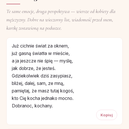
Te same emocje, druga perspektywa — wiersze od kobiety dla
mężczyzny. Dobre na wieczorny list, wiadomość przed snem,
kartkę zostawioną na poduszce.
Już cichnie świat za oknem,
już gasną światła w mieście,
a ja jeszcze nie śpię — myślę,
jak dobrze, że jesteś.
Gdziekolwiek dziś zasypiasz,
bliżej, dalej, sam, ze mną,
pamiętaj, że masz tutaj kogoś,
kto Cię kocha jednako mocno.
Dobranoc, kochany.
Kopiuj