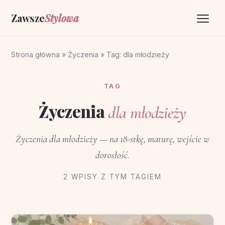
Zawsze
Stylowa
Strona główna
Strona główna
»
Życzenia
»
Tag: dla młodzieży
Życzenia
TAG
O portalu
Życzenia
dla młodzieży
Kontakt
Życzenia dla młodzieży — na 18-stkę, maturę, wejście w
dorosłość.
2 WPISY Z TYM TAGIEM