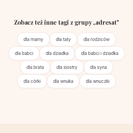
Zobacz też inne tagi z grupy „adresat"
dla mamy
dla taty
dla rodziców
dla babci
dla dziadka
dla babci i dziadka
dla brata
dla siostry
dla syna
dla córki
dla wnuka
dla wnuczki