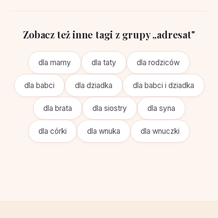
Zobacz też inne tagi z grupy „adresat"
dla mamy
dla taty
dla rodziców
dla babci
dla dziadka
dla babci i dziadka
dla brata
dla siostry
dla syna
dla córki
dla wnuka
dla wnuczki