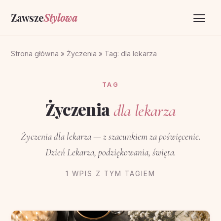
Zawsze
Stylowa
Strona główna
Strona główna
»
Życzenia
»
Tag: dla lekarza
Życzenia
TAG
O portalu
Życzenia
dla lekarza
Kontakt
Życzenia dla lekarza — z szacunkiem za poświęcenie.
Dzień Lekarza, podziękowania, święta.
1 WPIS Z TYM TAGIEM