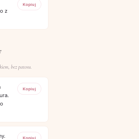
Kopiuj
o z
y
iem, bez patosu.
m
Kopiuj
ura.
do
ny.
Kopiuj