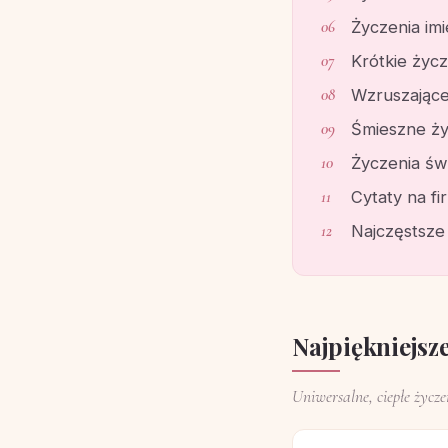
Życzenia imi
Krótkie życz
Wzruszające
Śmieszne ży
Życzenia św
Cytaty na f
Najczęstsze
Najpiękniejsze
Uniwersalne, ciepłe życz