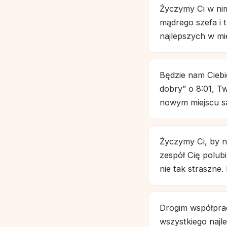
Życzymy Ci w nim
mądrego szefa i t
najlepszych w mi
Będzie nam Cieb
dobry” o 8:01, T
nowym miejscu sa
Życzymy Ci, by n
zespół Cię polubi
nie tak straszne
Drogim współpra
wszystkiego najle