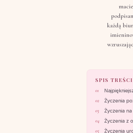
macie
podpisan
każdą biur
imieninow
wzruszając
SPIS TREŚCI
Najpiękniejs
Życzenia po
Życzenia na
Życzenia z 
Życzenia ur