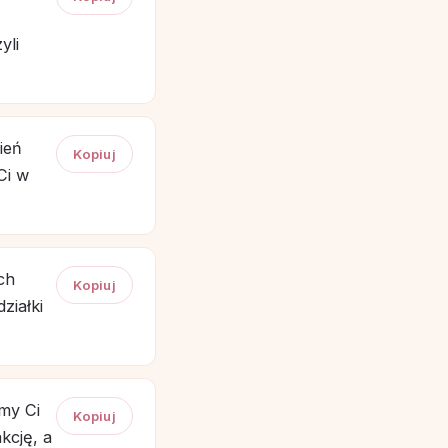
yli
ień
Kopiuj
Ci w
ch
Kopiuj
ziałki
my Ci
Kopiuj
kcję, a