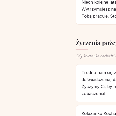
Niech kolejne lat
Wytrzymujesz nas
Tobą pracuje. Sto
Życzenia poże
Gdy koleżanka odchodzi d
Trudno nam się 
doświadczenia, dz
Życzymy Ci, by n
zobaczenia!
Koleżanko Kochana