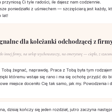
a przyniosą Ci tyle radości, ile dajesz nam codziennie.
ze poniedziałki z uśmiechem — szczęściarą jest każdy, kt
 lat!
gnalne dla koleżanki odchodzącej z firm
o innej firmy, na urlop wychowawczy, na emeryturę — ciepło, z szacunk
z Tobą żegnać, naprawdę. Praca z Tobą była tym rodzaje
ięki któremu wstaje się rano i ma się ochotę przyjść do bi
owe miejsce doceniło Cię tak samo, jak my. Powodzenia i 
, dzisiaj kończy się jeden rozdział, jutro zaczyna następ