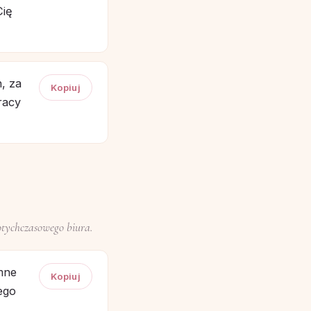
Cię
, za
Kopiuj
racy
otychczasowego biura.
mne
Kopiuj
ego