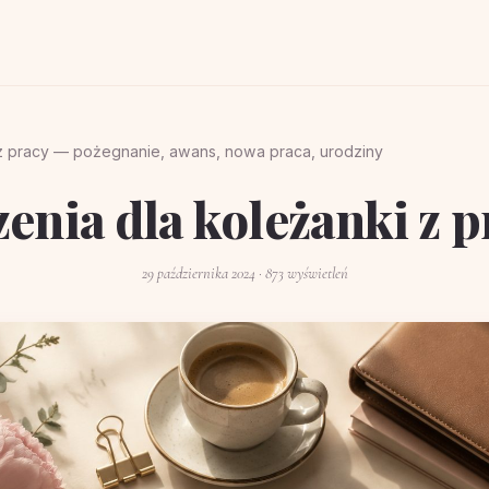
 z pracy — pożegnanie, awans, nowa praca, urodziny
zenia dla koleżanki z p
29 października 2024
· 873 wyświetleń