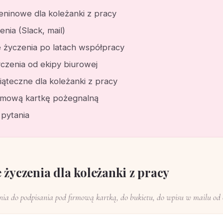
eninowe dla koleżanki z pracy
enia (Slack, mail)
 życzenia po latach współpracy
czenia od ekipy biurowej
iąteczne dla koleżanki z pracy
irmową kartkę pożegnalną
 pytania
 życzenia dla koleżanki z pracy
enia do podpisania pod firmową kartką, do bukietu, do wpisu w mailu od c