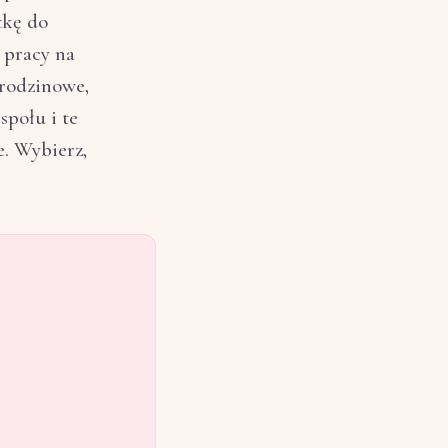
tkę do
 pracy na
urodzinowe,
społu i te
e. Wybierz,