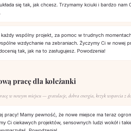
kłada się tak, jak chcesz. Trzymamy kciuki i bardzo nam 
.
a każdy wspólny projekt, za pomoc w trudnych momentach
wspólne wzdychanie na zebraniach. Życzymy Ci w nowej p
 docenią tak, jak na to zasługujesz. Powodzenia!
ową pracę dla koleżanki
racę w nowym miejscu — gratulacje, dobra energia, krzyk wsparcia z d
ej pracy! Mamy pewność, że nowe miejsce ma teraz ogro
my Ci ciekawych projektów, sensownych ludzi wokół i taki
e wymarzyłaś. Powodzenia!