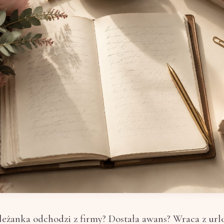
leżanka odchodzi z firmy? Dostała awans? Wraca z url