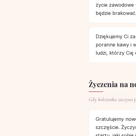
życie zawodowe u
będzie brakować
Dziękujemy Ci z
poranne kawy i 
ludzi, którzy Cię
Życzenia na n
Gdy koleżanka zaczyna p
Gratulujemy now
szczęście. Życzy
startu, jaki sobi