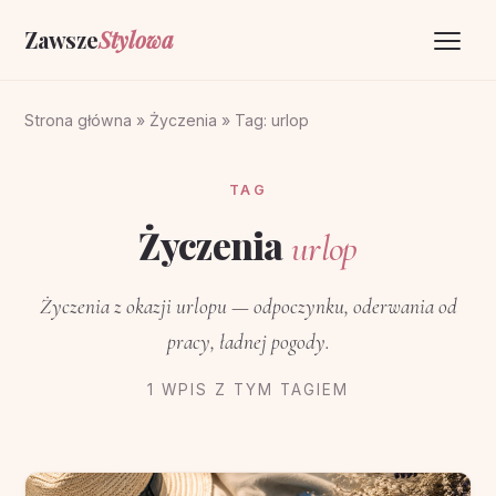
Zawsze
Stylowa
Strona główna
Strona główna
»
Życzenia
»
Tag: urlop
Życzenia
TAG
O portalu
Życzenia
urlop
Kontakt
Życzenia z okazji urlopu — odpoczynku, oderwania od
pracy, ładnej pogody.
1 WPIS Z TYM TAGIEM