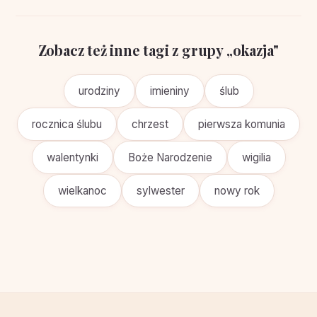
Zobacz też inne tagi z grupy „okazja"
urodziny
imieniny
ślub
rocznica ślubu
chrzest
pierwsza komunia
walentynki
Boże Narodzenie
wigilia
wielkanoc
sylwester
nowy rok