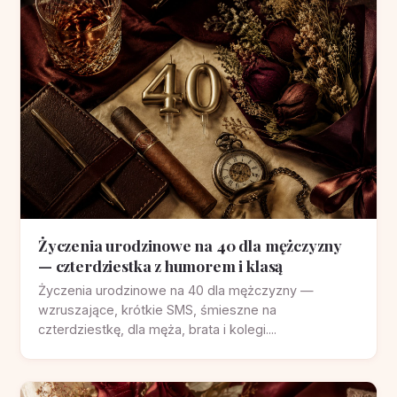
Życzenia urodzinowe na 40 dla mężczyzny
— czterdziestka z humorem i klasą
Życzenia urodzinowe na 40 dla mężczyzny —
wzruszające, krótkie SMS, śmieszne na
czterdziestkę, dla męża, brata i kolegi....