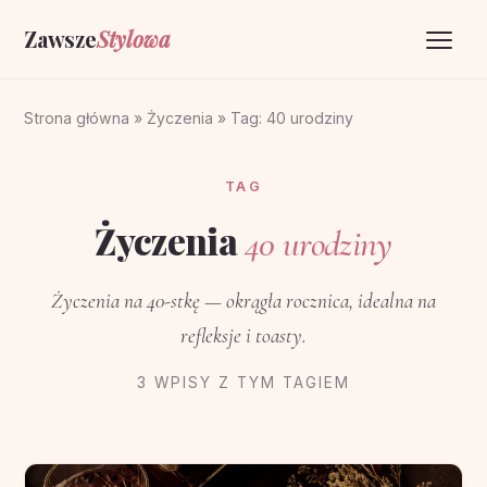
Zawsze
Stylowa
Strona główna
Strona główna
»
Życzenia
»
Tag: 40 urodziny
Życzenia
TAG
O portalu
Życzenia
40 urodziny
Kontakt
Życzenia na 40-stkę — okrągła rocznica, idealna na
refleksje i toasty.
3 WPISY Z TYM TAGIEM