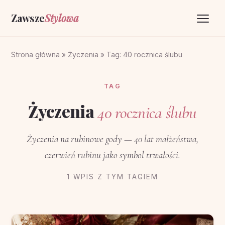
Zawsze
Stylowa
Strona główna
Strona główna
»
Życzenia
»
Tag: 40 rocznica ślubu
Życzenia
TAG
O portalu
Życzenia
40 rocznica ślubu
Kontakt
Życzenia na rubinowe gody — 40 lat małżeństwa,
czerwień rubinu jako symbol trwałości.
1 WPIS Z TYM TAGIEM