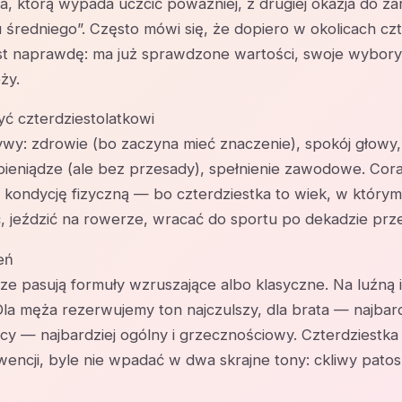
a, którą wypada uczcić poważniej, z drugiej okazja do ża
 średniego”. Często mówi się, że dopiero w okolicach czt
jest naprawdę: ma już sprawdzone wartości, swoje wybory,
ży.
ć czterdziestolatkowi
wy: zdrowie (bo zaczyna mieć znaczenie), spokój głowy,
, pieniądze (ale bez przesady), spełnienie zawodowe. Cora
ż kondycję fizyczną — bo czterdziestka to wiek, w który
, jeździć na rowerze, wracać do sportu po dekadzie prz
eń
ze pasują formuły wzruszające albo klasyczne. Na luźną
Dla męża rezerwujemy ton najczulszy, dla brata — najbard
acy — najbardziej ogólny i grzecznościowy. Czterdziestka
ncji, byle nie wpadać w dwa skrajne tony: ckliwy patos i