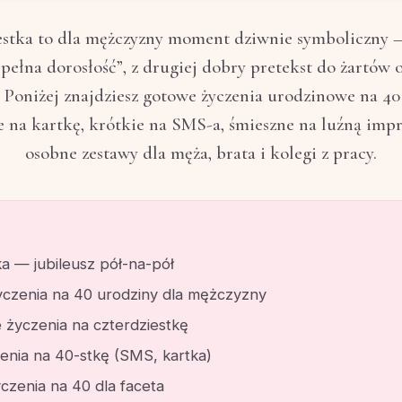
estka to dla mężczyzny moment dziwnie symboliczny —
„pełna dorosłość”, z drugiej dobry pretekst do żartów 
 Poniżej znajdziesz gotowe życzenia urodzinowe na 40 
 na kartkę, krótkie na SMS-a, śmieszne na luźną impr
osobne zestawy dla męża, brata i kolegi z pracy.
a — jubileusz pół-na-pół
yczenia na 40 urodziny dla mężczyzny
 życzenia na czterdziestkę
zenia na 40-stkę (SMS, kartka)
czenia na 40 dla faceta