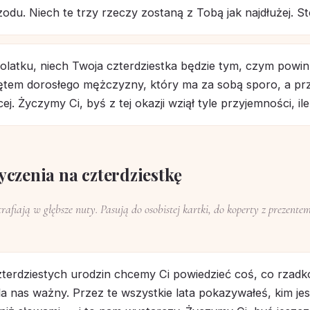
zodu. Niech te trzy rzeczy zostaną z Tobą jak najdłużej. Sto
tolatku, niech Twoja czterdziestka będzie tym, czym powi
tem dorosłego mężczyzny, który ma za sobą sporo, a pr
j. Życzymy Ci, byś z tej okazji wziął tyle przyjemności, ile
yczenia na czterdziestkę
trafiają w głębsze nuty. Pasują do osobistej kartki, do koperty z prezente
terdziestych urodzin chcemy Ci powiedzieć coś, co rzadk
a nas ważny. Przez te wszystkie lata pokazywałeś, kim jes