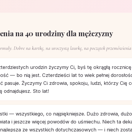
zenia na 40 urodziny dla mężczyzny
rmuły. Dobre na kartkę, na uroczystą laurkę, na początek przemówienia z
terdziestych urodzin życzymy Ci, byś tę okrągłą rocznicę 
ść — bo nią jest. Czterdzieści lat to wiek pełnej dorosłośc
ć pasuje. Życzymy Ci zdrowia, spokoju, ludzi, którzy Cię ce
ę odnajdujesz. Sto lat!
estki — wszystkiego, co najpiękniejsze. Dużo zdrowia, dużo
świata i jeszcze więcej powodów do uśmiechu. Niech ta dek
e najlepsza ze wszystkich dotychczasowych — i niech zost