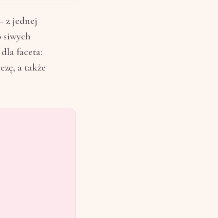
 z jednej
o siwych
dla faceta:
ezę, a także