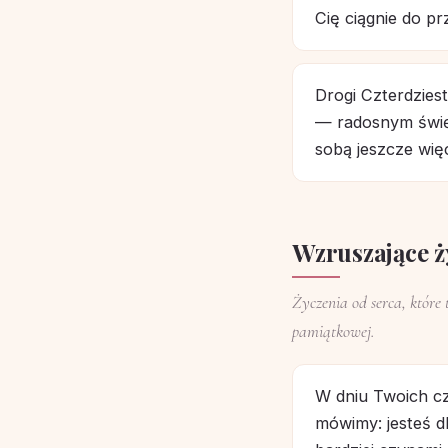
Cię ciągnie do pr
Drogi Czterdzies
— radosnym świę
sobą jeszcze więce
Wzruszające ż
Życzenia od serca, które 
pamiątkowej.
W dniu Twoich cz
mówimy: jesteś dl