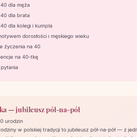
 40 dla męża
40 dla brata
40 dla kolegi i kumpla
motywem dorosłości i męskiego wieku
 życzenia na 40
tencje na 40-tkę
 pytania
ka — jubileusz pół-na-pół
0 urodzin
odziny w polskiej tradycji to jubileusz pół-na-pół — z jed