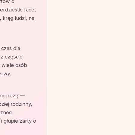
rtów o
erdziestki facet
 krąg ludzi, na
 czas dla
z częściej
m wiele osób
erwy.
 imprezę —
ziej rodzinny,
 znosi
 głupie żarty o