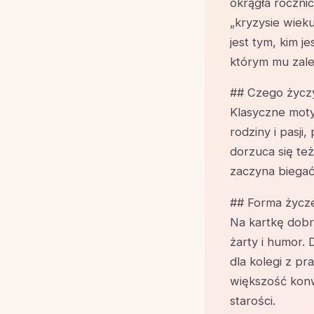
okrągła rocznic
„kryzysie wieku
jest tym, kim 
którym mu zale
## Czego życzy
Klasyczne moty
rodziny i pasji
dorzuca się te
zaczyna biegać
## Forma życz
Na kartkę dobr
żarty i humor. 
dla kolegi z pr
większość konwe
starości.