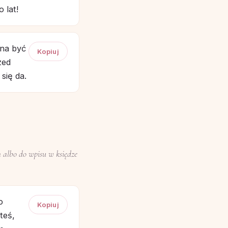
 lat!
nna być
Kopiuj
zed
 się da.
m albo do wpisu w księdze
o
Kopiuj
teś,