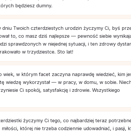
których będziesz dumny.
 w dniu Twoich czterdziestych urodzin życzymy Ci, byś prz
hował to, co masz dziś najlepsze — pewność siebie wynikaj
dzi sprawdzonych w niejednej sytuacji, i ten zdrowy dysta
akowało w trzydziestce. Sto lat!
to wiek, w którym facet zaczyna naprawdę wiedzieć, kim jes
tę wiedzę wykorzystał — w pracy, w domu, w sobie. Niec
zyniesie Ci spokój, satysfakcję i zdrowie. Wszystkiego
terdziestki życzymy Ci tego, co najbardziej teraz potrzeb
miłości, której nie trzeba codziennie udowadniać, i pasji, k