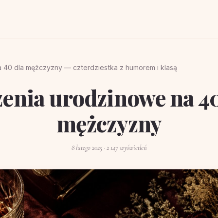
 40 dla mężczyzny — czterdziestka z humorem i klasą
zenia urodzinowe na 40
mężczyzny
8 lutego 2025
· 2 147 wyświetleń