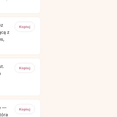
ez
Kopiuj
ącą z
ns,
t.
Kopiuj
h
ne —
Kopiuj
tóra