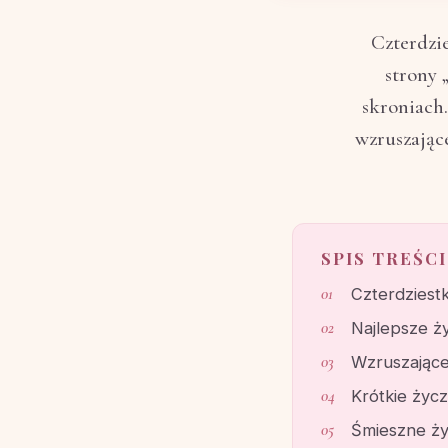
Czterdzi
strony 
skroniach.
wzruszające
SPIS TREŚCI
Czterdziestk
Najlepsze ż
Wzruszające
Krótkie życ
Śmieszne ży