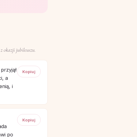
 okazji jubileuszu.
przyjął
Kopiuj
i, a
nią, i
Kopiuj
ada
awi po