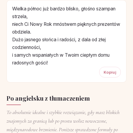
Wielka północ już bardzo blisko, głośno szampan
strzela,
niech Ci Nowy Rok mnóstwem pięknych prezentów
obdziela.
Dużo jasnego słońca i radości, z dala od złej
codzienności,
i samych wspaniałych w Twoim ciepłym domu
radosnych gości!
Kopiuj
Po angielsku z tłumaczeniem
To absolutnie idealne i szybkie rozwiązanie, gdy masz bliskich
znajomych za granicą lub po prostu wolisz nowoczesne,
międzynarodowe brzmienie. Poniższe sprawdzone formuły po