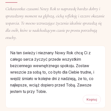
Ciekawostka: czasami Nowy Rok to naprawdę bardzo dobry i
sprawdzony moment na głębszą, cichą refleksję i szczere okazanie
wsparcia. Te mocno wzruszające życzenia idealnie sprawdzą się
dla osób, które w nadchodzącym czasie po prostu potrzebują
otuchy.
Na ten świeży i nieznany Nowy Rok chcę Ci z
całego serca życzyć przede wszystkim
bezcennego wewnętrznego spokoju. Zostaw
wreszcie za sobą to, co było dla Ciebie trudne, i
wejdź śmiało w kolejne dni z nadzieją, że to, co
najlepsze, wciąż dopiero przed Tobą. Zawsze
jestem tu przy Tobie.
Kopiuj