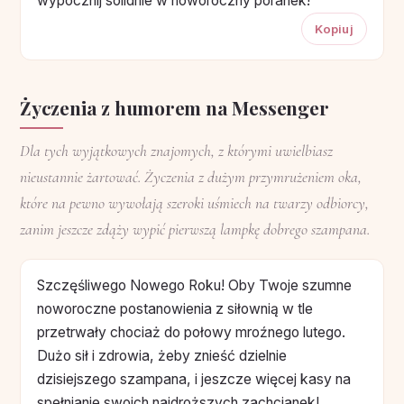
wypocznij solidnie w noworoczny poranek!
Kopiuj
Życzenia z humorem na Messenger
Dla tych wyjątkowych znajomych, z którymi uwielbiasz
nieustannie żartować. Życzenia z dużym przymrużeniem oka,
które na pewno wywołają szeroki uśmiech na twarzy odbiorcy,
zanim jeszcze zdąży wypić pierwszą lampkę dobrego szampana.
Szczęśliwego Nowego Roku! Oby Twoje szumne
noworoczne postanowienia z siłownią w tle
przetrwały chociaż do połowy mroźnego lutego.
Dużo sił i zdrowia, żeby znieść dzielnie
dzisiejszego szampana, i jeszcze więcej kasy na
spełnianie swoich najdroższych zachcianek!