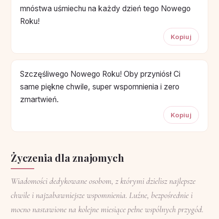
mnóstwa uśmiechu na każdy dzień tego Nowego
Roku!
Kopiuj
Szczęśliwego Nowego Roku! Oby przyniósł Ci
same piękne chwile, super wspomnienia i zero
zmartwień.
Kopiuj
Życzenia dla znajomych
Wiadomości dedykowane osobom, z którymi dzielisz najlepsze
chwile i najzabawniejsze wspomnienia. Luźne, bezpośrednie i
mocno nastawione na kolejne miesiące pełne wspólnych przygód.