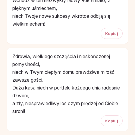
Wchodź w ten niezwykły Nowy Rok śmiało, z
pięknym uśmiechem,
niech Twoje nowe sukcesy wkrótce odbiją się
wielkim echem!
Kopiuj
Zdrowia, wielkiego szczęścia i nieskończonej
pomyślności,
niech w Twym ciepłym domu prawdziwa miłość
zawsze gości.
Duża kasa niech w portfelu każdego dnia radośnie
dzwoni,
a zły, niesprawiedliwy los czym prędzej od Ciebie
stroni!
Kopiuj