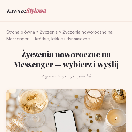
Zawsze
Stylowa
Strona główna
Strona główna
»
Życzenia
»
Życzenia noworoczne na
Messenger — krótkie, lekkie i dynamiczne
Życzenia
Życzenia noworoczne na
O portalu
Messenger — wybierz i wyślij
Kontakt
28 grudnia 2023
· 2 150 wyświetleń