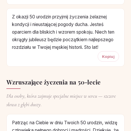
Z okazji 50 urodzin przyjmij życzenia żelaznej
kondycji i nieustającej pogody ducha. Jesteś
oparciem dla bliskich i wzorem spokoju. Niech ten
okrągły jubileusz będzie początkiem najlepszego
rozdziału w Twojej męskiej historii. Sto lat!
Kopiuj
Wzruszające życzenia na 50-lecie
Dla osoby, która zajmuje specjalne miejsce w sercu — szczere
słowa z głębi duszy.
Patrząc na Ciebie w dniu Twoich 50 urodzin, widzę
człowieka pełnego dobroci i mądrości. Dziękuję, że