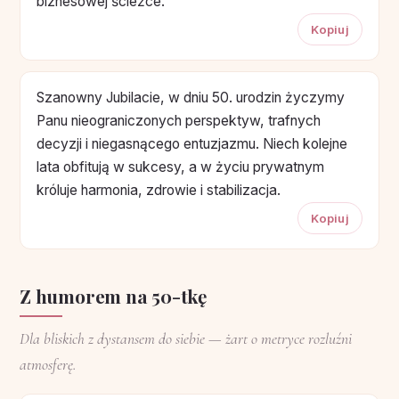
biznesowej ścieżce.
Kopiuj
Szanowny Jubilacie, w dniu 50. urodzin życzymy
Panu nieograniczonych perspektyw, trafnych
decyzji i niegasnącego entuzjazmu. Niech kolejne
lata obfitują w sukcesy, a w życiu prywatnym
króluje harmonia, zdrowie i stabilizacja.
Kopiuj
Z humorem na 50-tkę
Dla bliskich z dystansem do siebie — żart o metryce rozluźni
atmosferę.