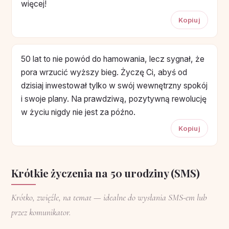
więcej!
Kopiuj
50 lat to nie powód do hamowania, lecz sygnał, że
pora wrzucić wyższy bieg. Życzę Ci, abyś od
dzisiaj inwestował tylko w swój wewnętrzny spokój
i swoje plany. Na prawdziwą, pozytywną rewolucję
w życiu nigdy nie jest za późno.
Kopiuj
Krótkie życzenia na 50 urodziny (SMS)
Krótko, zwięźle, na temat — idealne do wysłania SMS-em lub
przez komunikator.