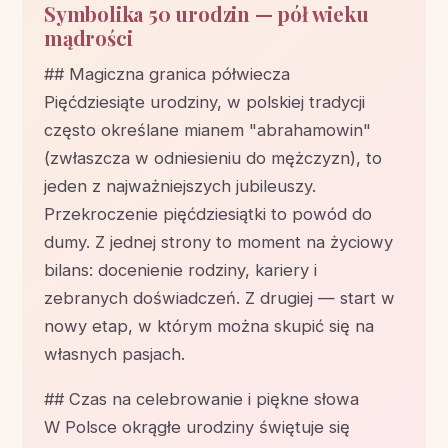
Symbolika 50 urodzin — pół wieku
mądrości
## Magiczna granica półwiecza
Pięćdziesiąte urodziny, w polskiej tradycji
często określane mianem "abrahamowin"
(zwłaszcza w odniesieniu do mężczyzn), to
jeden z najważniejszych jubileuszy.
Przekroczenie pięćdziesiątki to powód do
dumy. Z jednej strony to moment na życiowy
bilans: docenienie rodziny, kariery i
zebranych doświadczeń. Z drugiej — start w
nowy etap, w którym można skupić się na
własnych pasjach.
## Czas na celebrowanie i piękne słowa
W Polsce okrągłe urodziny świętuje się