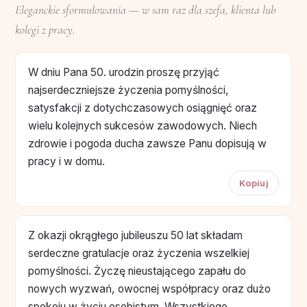
Eleganckie sformułowania — w sam raz dla szefa, klienta lub
kolegi z pracy.
W dniu Pana 50. urodzin proszę przyjąć
najserdeczniejsze życzenia pomyślności,
satysfakcji z dotychczasowych osiągnięć oraz
wielu kolejnych sukcesów zawodowych. Niech
zdrowie i pogoda ducha zawsze Panu dopisują w
pracy i w domu.
Kopiuj
Z okazji okrągłego jubileuszu 50 lat składam
serdeczne gratulacje oraz życzenia wszelkiej
pomyślności. Życzę nieustającego zapału do
nowych wyzwań, owocnej współpracy oraz dużo
spokoju w życiu osobistym. Wszystkiego