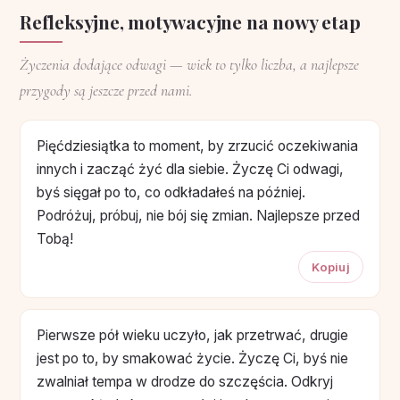
Refleksyjne, motywacyjne na nowy etap
Życzenia dodające odwagi — wiek to tylko liczba, a najlepsze
przygody są jeszcze przed nami.
Pięćdziesiątka to moment, by zrzucić oczekiwania
innych i zacząć żyć dla siebie. Życzę Ci odwagi,
byś sięgał po to, co odkładałeś na później.
Podróżuj, próbuj, nie bój się zmian. Najlepsze przed
Tobą!
Kopiuj
Pierwsze pół wieku uczyło, jak przetrwać, drugie
jest po to, by smakować życie. Życzę Ci, byś nie
zwalniał tempa w drodze do szczęścia. Odkryj