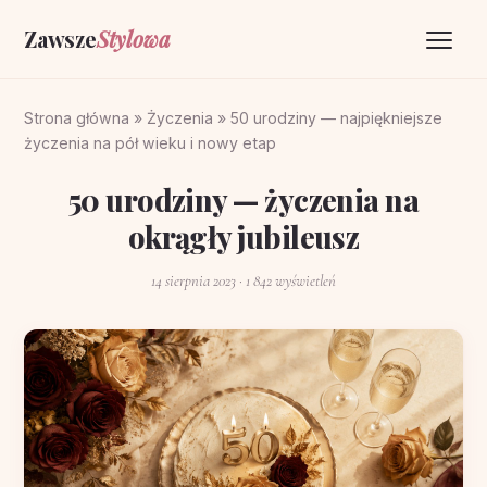
Zawsze
Stylowa
Strona główna
Strona główna
»
Życzenia
»
50 urodziny — najpiękniejsze
życzenia na pół wieku i nowy etap
Życzenia
50 urodziny — życzenia na
O portalu
okrągły jubileusz
Kontakt
14 sierpnia 2023
· 1 842 wyświetleń