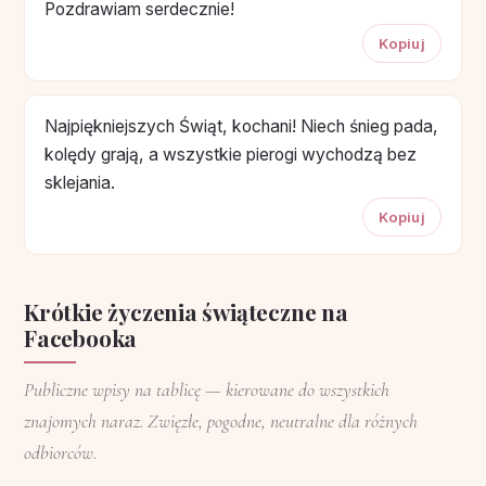
Pozdrawiam serdecznie!
Kopiuj
Najpiękniejszych Świąt, kochani! Niech śnieg pada,
kolędy grają, a wszystkie pierogi wychodzą bez
sklejania.
Kopiuj
Krótkie życzenia świąteczne na
Facebooka
Publiczne wpisy na tablicę — kierowane do wszystkich
znajomych naraz. Zwięzłe, pogodne, neutralne dla różnych
odbiorców.