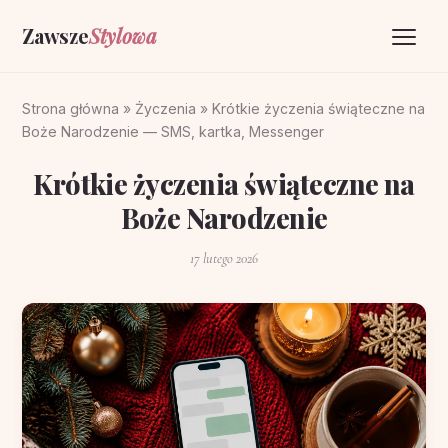
Zawsze
Stylowa
Strona główna
Strona główna
»
Życzenia
»
Krótkie życzenia świąteczne na
Boże Narodzenie — SMS, kartka, Messenger
Życzenia
Krótkie życzenia świąteczne na
O portalu
Boże Narodzenie
Kontakt
17 lutego 2026