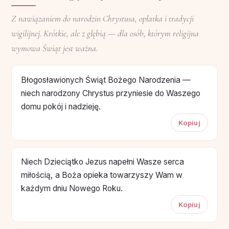
Z nawiązaniem do narodzin Chrystusa, opłatka i tradycji
wigilijnej. Krótkie, ale z głębią — dla osób, którym religijna
wymowa Świąt jest ważna.
Błogosławionych Świąt Bożego Narodzenia —
niech narodzony Chrystus przyniesie do Waszego
domu pokój i nadzieję.
Kopiuj
Niech Dzieciątko Jezus napełni Wasze serca
miłością, a Boża opieka towarzyszy Wam w
każdym dniu Nowego Roku.
Kopiuj