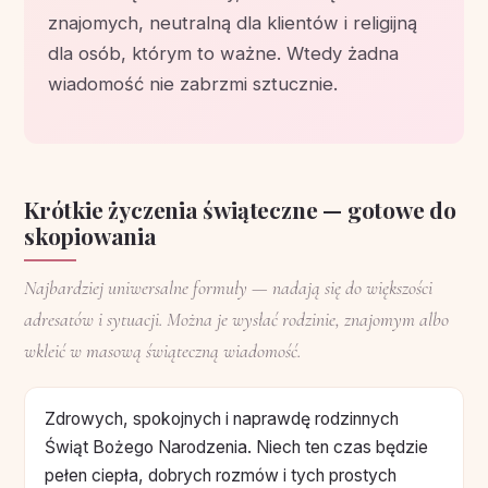
znajomych, neutralną dla klientów i religijną
dla osób, którym to ważne. Wtedy żadna
wiadomość nie zabrzmi sztucznie.
Krótkie życzenia świąteczne — gotowe do
skopiowania
Najbardziej uniwersalne formuły — nadają się do większości
adresatów i sytuacji. Można je wysłać rodzinie, znajomym albo
wkleić w masową świąteczną wiadomość.
Zdrowych, spokojnych i naprawdę rodzinnych
Świąt Bożego Narodzenia. Niech ten czas będzie
pełen ciepła, dobrych rozmów i tych prostych