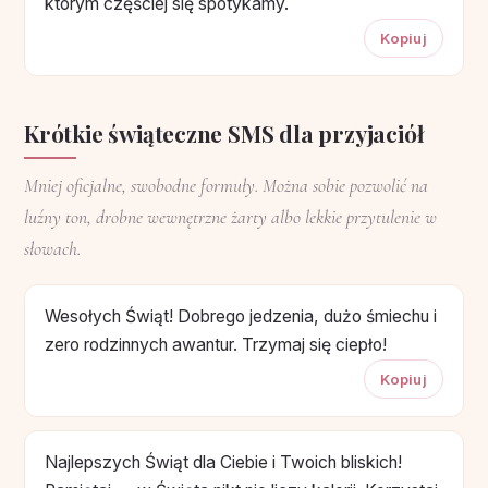
którym częściej się spotykamy.
Kopiuj
Krótkie świąteczne SMS dla przyjaciół
Mniej oficjalne, swobodne formuły. Można sobie pozwolić na
luźny ton, drobne wewnętrzne żarty albo lekkie przytulenie w
słowach.
Wesołych Świąt! Dobrego jedzenia, dużo śmiechu i
zero rodzinnych awantur. Trzymaj się ciepło!
Kopiuj
Najlepszych Świąt dla Ciebie i Twoich bliskich!