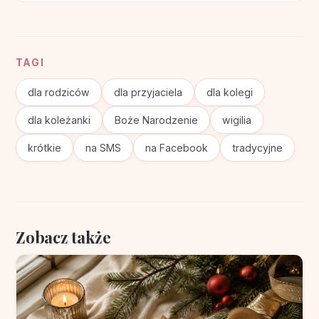
TAGI
dla rodziców
dla przyjaciela
dla kolegi
dla koleżanki
Boże Narodzenie
wigilia
krótkie
na SMS
na Facebook
tradycyjne
Zobacz także